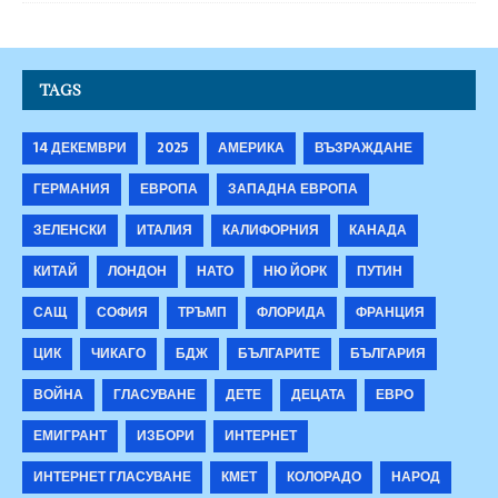
TAGS
14 ДЕКЕМВРИ
2025
АМЕРИКА
ВЪЗРАЖДАНЕ
ГЕРМАНИЯ
ЕВРОПА
ЗАПАДНА ЕВРОПА
ЗЕЛЕНСКИ
ИТАЛИЯ
КАЛИФОРНИЯ
КАНАДА
КИТАЙ
ЛОНДОН
НАТО
НЮ ЙОРК
ПУТИН
САЩ
СОФИЯ
ТРЪМП
ФЛОРИДА
ФРАНЦИЯ
ЦИК
ЧИКАГО
БДЖ
БЪЛГАРИТЕ
БЪЛГАРИЯ
ВОЙНА
ГЛАСУВАНЕ
ДЕТЕ
ДЕЦАТА
ЕВРО
ЕМИГРАНТ
ИЗБОРИ
ИНТЕРНЕТ
ИНТЕРНЕТ ГЛАСУВАНЕ
КМЕТ
КОЛОРАДО
НАРОД