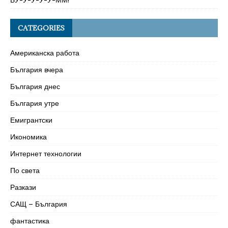
БУ-У-У-У-У-ММ!
CATEGORIES
Американска работа
България вчера
България днес
България утре
Емигрантски
Икономика
Интернет технологии
По света
Разкази
САЩ – България
фантастика