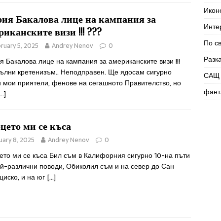
Икон
ия Бакалова лице на кампания за
Инте
риканските визи !!! ???
По с
ruary 5, 2025
Andrey Nenov
0
Разк
 Бакалова лице на кампания за американските визи !!!
Пълни кретенизъм.. Неподправен. Ще ядосам сигурно
САЩ 
 мои приятели, фенове на сегашното Правителство, но
фант
…]
цето ми се къса
uary 8, 2025
Andrey Nenov
0
ето ми се къса Бил съм в Калифорния сигурно 10-на пъти
ай-различни поводи, Обиколил съм и на север до Сан
циско, и на юг
[…]