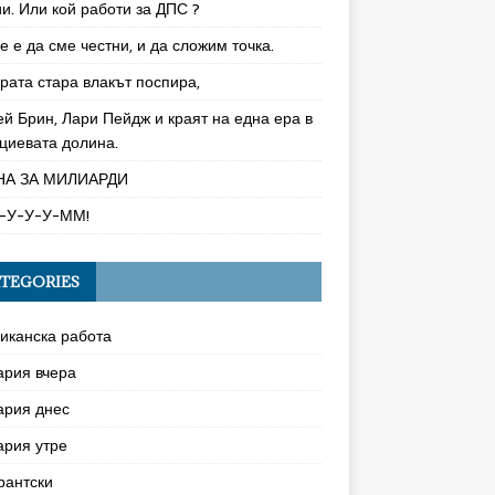
и. Или кой работи за ДПС ?
 е да сме честни, и да сложим точка.
рата стара влакът поспира,
ей Брин, Лари Пейдж и краят на една ера в
циевата долина.
НА ЗА МИЛИАРДИ
-У-У-У-ММ!
TEGORIES
иканска работа
ария вчера
ария днес
ария утре
рантски