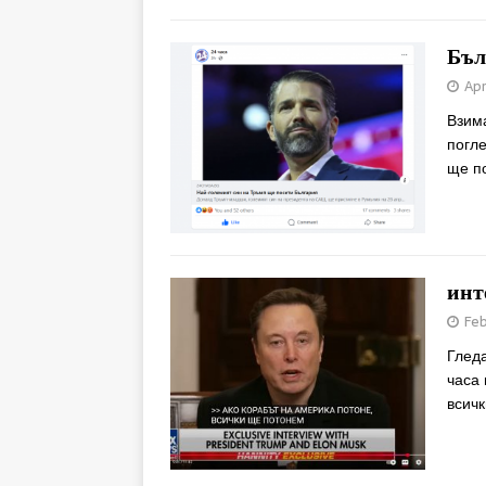
Бъл
Apr
Взима
погле
ще по
инт
Feb
Глед
часа 
всич