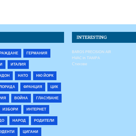
INTERESTING
BAROS PRECISION AIR
РАЖДАНЕ
ГЕРМАНИЯ
HVAC in TAMPA
Стихове
И
ИТАЛИЯ
НДОН
НАТО
НЮ ЙОРК
ЛОРИДА
ФРАНЦИЯ
ЦИК
РИЯ
ВОЙНА
ГЛАСУВАНЕ
ИЗБОРИ
ИНТЕРНЕТ
ДО
НАРОД
РОДИТЕЛИ
УДЕНТИ
ЦИГАНИ