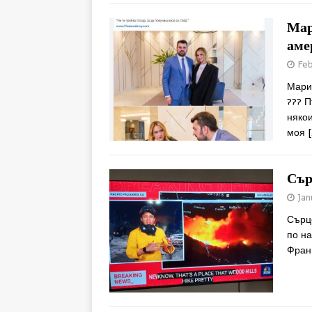
Мар
аме
Feb
Мария
??? 
някои
моя
[
Сър
Jan
Сърц
по н
Фран