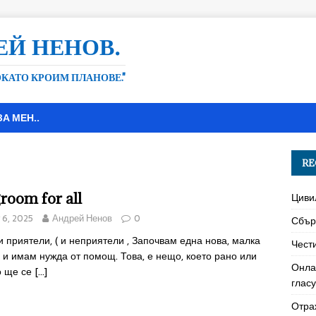
ЕЙ НЕНОВ.
ДОКАТО КРОИМ ПЛАНОВЕ."
ЗА МЕН..
RE
room for all
Циви
y 6, 2025
Андрей Ненов
0
Сбър
 приятели, ( и неприятели , Започвам една нова, малка
Чест
 и имам нужда от помощ. Това, е нещо, което рано или
Онла
о ще се
[…]
глас
Отра