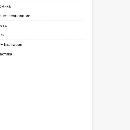
омика
рнет технологии
вета
ази
– България
астика