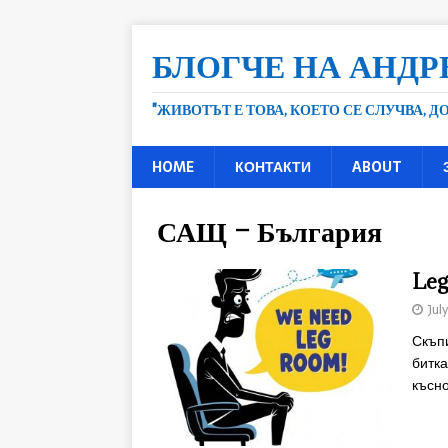
БЛОГЧЕ НА АНДР
"ЖИВОТЪТ Е ТОВА, КОЕТО СЕ СЛУЧВА, 
HOME
КОНТАКТИ
ABOUT
САЩ – България
Leg
Jul
Скъпи
битка
късн