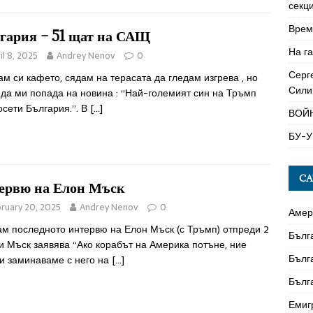
секци
Време
гария – 51 щат на САЩ
На га
il 8, 2025
Andrey Nenov
0
Серг
м си кафето, сядам на терасата да гледам изгрева , но
Сили
да ми попада на новина : “Най-големият син на Тръмп
сети България.”. В
[…]
ВОЙ
БУ-У
CA
ервю на Елон Мъск
ruary 20, 2025
Andrey Nenov
0
Амер
ам последното интервю на Елон Мъск (с Тръмп) отпреди 2
Бълг
и Мъск заявява “Ако корабът на Америка потъне, ние
Бълг
ки заминаваме с него на
[…]
Бълг
Емиг