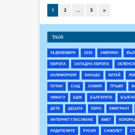
1
2
…
5
»
TAGS
14 ДЕКЕМВРИ
2025
АМЕРИКА
ВЪЗ
ЕВРОПА
ЗАПАДНА ЕВРОПА
ЗЕЛЕНСК
КАЛИФОРНИЯ
КАНАДА
КИТАЙ
ЛО
ПУТИН
САЩ
СОФИЯ
ТРЪМП
Ф
ЧИКАГО
БДЖ
БЪЛГАРИТЕ
БЪЛГА
ДЕТЕ
ДЕЦАТА
ЕВРО
ЕМИГРАНТ
ИНТЕРНЕТ ГЛАСУВАНЕ
КМЕТ
КОЛОРА
РОДИТЕЛИТЕ
РУСИЯ
САМОЛЕТ
СТ