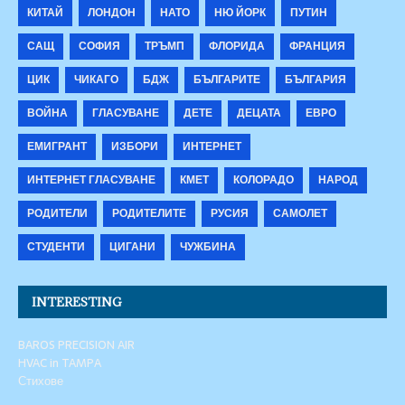
КИТАЙ
ЛОНДОН
НАТО
НЮ ЙОРК
ПУТИН
САЩ
СОФИЯ
ТРЪМП
ФЛОРИДА
ФРАНЦИЯ
ЦИК
ЧИКАГО
БДЖ
БЪЛГАРИТЕ
БЪЛГАРИЯ
ВОЙНА
ГЛАСУВАНЕ
ДЕТЕ
ДЕЦАТА
ЕВРО
ЕМИГРАНТ
ИЗБОРИ
ИНТЕРНЕТ
ИНТЕРНЕТ ГЛАСУВАНЕ
КМЕТ
КОЛОРАДО
НАРОД
РОДИТЕЛИ
РОДИТЕЛИТЕ
РУСИЯ
САМОЛЕТ
СТУДЕНТИ
ЦИГАНИ
ЧУЖБИНА
INTERESTING
BAROS PRECISION AIR
HVAC in TAMPA
Стихове