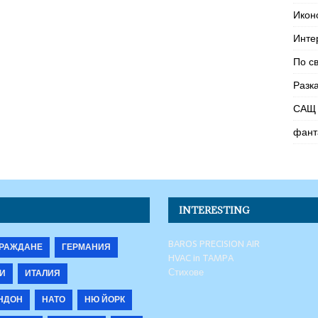
Икон
Инте
По с
Разк
САЩ 
фант
INTERESTING
BAROS PRECISION AIR
РАЖДАНЕ
ГЕРМАНИЯ
HVAC in TAMPA
Стихове
И
ИТАЛИЯ
НДОН
НАТО
НЮ ЙОРК