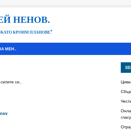
ЕЙ НЕНОВ.
ДОКАТО КРОИМ ПЛАНОВЕ."
ЗА МЕН..
RE
 силите си…
Циви
Сбър
Чест
Онла
enov
глас
Отра