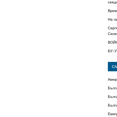
секци
Време
На га
Серг
Сили
ВОЙ
БУ-У
CA
Амер
Бълг
Бълг
Бълг
Емиг