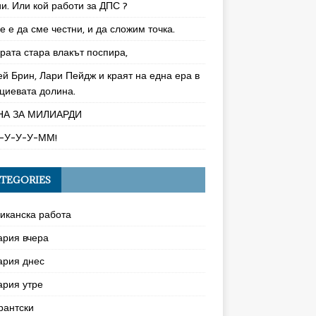
и. Или кой работи за ДПС ?
 е да сме честни, и да сложим точка.
рата стара влакът поспира,
ей Брин, Лари Пейдж и краят на една ера в
циевата долина.
НА ЗА МИЛИАРДИ
-У-У-У-ММ!
TEGORIES
иканска работа
ария вчера
ария днес
ария утре
рантски