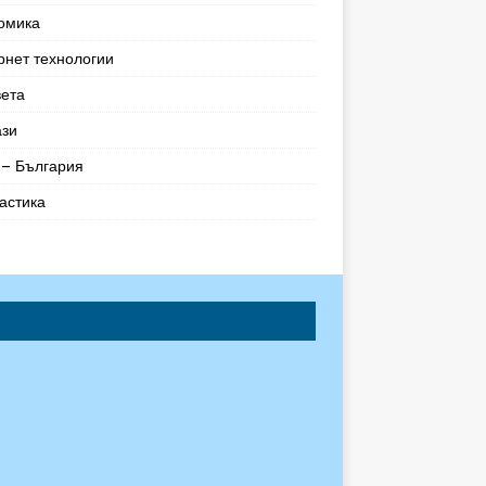
омика
рнет технологии
вета
ази
– България
астика