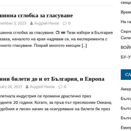
секци
Време
инна сглобка за гласуване
На га
vember 3, 2023
Андрей Ненов
0
Серг
инна сглобка за гласуване.
📺
Тези избори в България
Сили
азаха, началото на края надявам се, на експеримента с
нното гласуване. Покрай многото емоции
[…]
ВОЙ
БУ-У
CA
ини билети до и от България, и Европа
uary 24, 2021
Андрей Ненов
0
Амер
летната индустрия се промени драстично през
Бълг
дните 20 години. Когато, за пръв път пресякохме Океана,
Бълг
добния и лесен начин за осигуряване на билети бе през
Бълг
Емиг