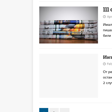
111
Apr
Имал
пиша
били 
Инт
Feb
От ре
остан
2 слу