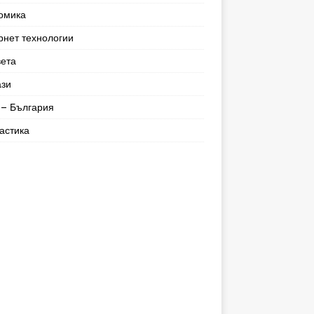
омика
рнет технологии
вета
ази
– България
астика