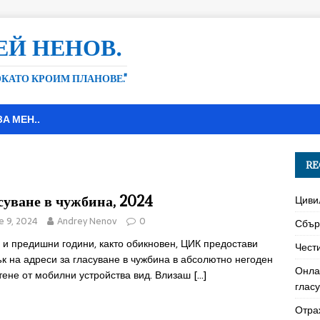
ЕЙ НЕНОВ.
ДОКАТО КРОИМ ПЛАНОВЕ."
ЗА МЕН..
RE
суване в чужбина, 2024
Циви
e 9, 2024
Andrey Nenov
0
Сбър
 и предишни години, както обикновен, ЦИК предостави
Чест
к на адреси за гласуване в чужбина в абсолютно негоден
Онла
тене от мобилни устройства вид. Влизаш
[…]
глас
Отра