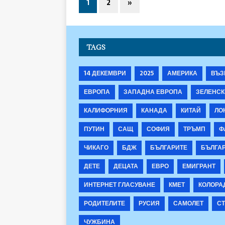
1
2
»
TAGS
14 ДЕКЕМВРИ
2025
АМЕРИКА
ВЪЗ
ЕВРОПА
ЗАПАДНА ЕВРОПА
ЗЕЛЕНСК
КАЛИФОРНИЯ
КАНАДА
КИТАЙ
ЛО
ПУТИН
САЩ
СОФИЯ
ТРЪМП
Ф
ЧИКАГО
БДЖ
БЪЛГАРИТЕ
БЪЛГА
ДЕТЕ
ДЕЦАТА
ЕВРО
ЕМИГРАНТ
ИНТЕРНЕТ ГЛАСУВАНЕ
КМЕТ
КОЛОРА
РОДИТЕЛИТЕ
РУСИЯ
САМОЛЕТ
СТ
ЧУЖБИНА