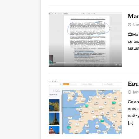
Маш
No
📺
Маш
се ок
маши
Евт
Jan
Само
после
най-у
[…]