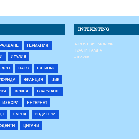
INTERESTING
BAROS PRECISION AIR
РАЖДАНЕ
ГЕРМАНИЯ
HVAC in TAMPA
Стихове
И
ИТАЛИЯ
НДОН
НАТО
НЮ ЙОРК
ЛОРИДА
ФРАНЦИЯ
ЦИК
РИЯ
ВОЙНА
ГЛАСУВАНЕ
ИЗБОРИ
ИНТЕРНЕТ
ДО
НАРОД
РОДИТЕЛИ
УДЕНТИ
ЦИГАНИ