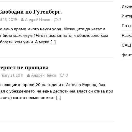
Икон
 Свободии по Гутенберг.
Инте
il 18, 2019
Андрей Ненов
2
По с
о едно време много неуки хора. Можещите да четат и
т били максимум 1% от населението, и обикновено хем
Разк
богати, хем умни. А може
[…]
САЩ 
фант
ернет не прощава
ruary 21, 2011
Андрей Ненов
0
волюциите преди 20 на години в Източна Европа, бях
ал с убеждението, че една деспотична власт си отива при
чая: а) когато несменяемият
[…]