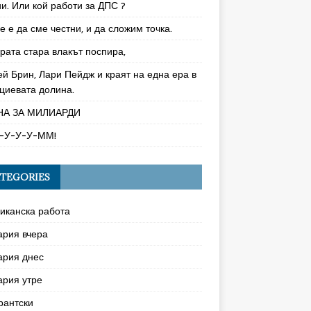
и. Или кой работи за ДПС ?
 е да сме честни, и да сложим точка.
рата стара влакът поспира,
ей Брин, Лари Пейдж и краят на една ера в
циевата долина.
НА ЗА МИЛИАРДИ
-У-У-У-ММ!
TEGORIES
иканска работа
ария вчера
ария днес
ария утре
рантски