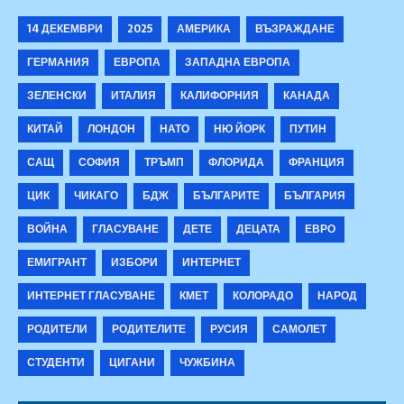
14 ДЕКЕМВРИ
2025
АМЕРИКА
ВЪЗРАЖДАНЕ
ГЕРМАНИЯ
ЕВРОПА
ЗАПАДНА ЕВРОПА
ЗЕЛЕНСКИ
ИТАЛИЯ
КАЛИФОРНИЯ
КАНАДА
КИТАЙ
ЛОНДОН
НАТО
НЮ ЙОРК
ПУТИН
САЩ
СОФИЯ
ТРЪМП
ФЛОРИДА
ФРАНЦИЯ
ЦИК
ЧИКАГО
БДЖ
БЪЛГАРИТЕ
БЪЛГАРИЯ
ВОЙНА
ГЛАСУВАНЕ
ДЕТЕ
ДЕЦАТА
ЕВРО
ЕМИГРАНТ
ИЗБОРИ
ИНТЕРНЕТ
ИНТЕРНЕТ ГЛАСУВАНЕ
КМЕТ
КОЛОРАДО
НАРОД
РОДИТЕЛИ
РОДИТЕЛИТЕ
РУСИЯ
САМОЛЕТ
СТУДЕНТИ
ЦИГАНИ
ЧУЖБИНА