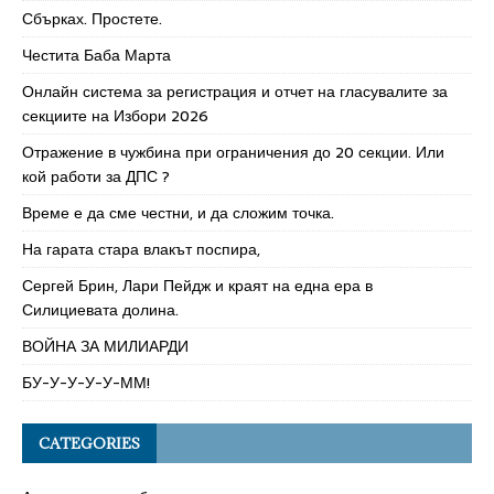
Сбърках. Простете.
Честита Баба Марта
Онлайн система за регистрация и отчет на гласувалите за
секциите на Избори 2026
Отражение в чужбина при ограничения до 20 секции. Или
кой работи за ДПС ?
Време е да сме честни, и да сложим точка.
На гарата стара влакът поспира,
Сергей Брин, Лари Пейдж и краят на една ера в
Силициевата долина.
ВОЙНА ЗА МИЛИАРДИ
БУ-У-У-У-У-ММ!
CATEGORIES