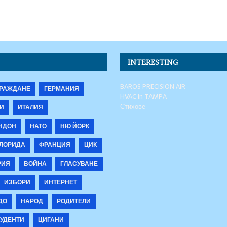
INTERESTING
BAROS PRECISION AIR
РАЖДАНЕ
ГЕРМАНИЯ
HVAC in TAMPA
Стихове
И
ИТАЛИЯ
НДОН
НАТО
НЮ ЙОРК
ЛОРИДА
ФРАНЦИЯ
ЦИК
РИЯ
ВОЙНА
ГЛАСУВАНЕ
ИЗБОРИ
ИНТЕРНЕТ
ДО
НАРОД
РОДИТЕЛИ
УДЕНТИ
ЦИГАНИ