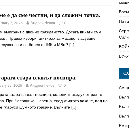
секци
Време
ме е да сме честни, и да сложим точка.
На га
ruary 2, 2026
Андрей Ненов
0
Серг
м емигрант с двойно гражданство. Досега винаги съм
Сили
вал. Правех избори, агитирах за масово гласуване,
ресувах се и се борех с ЦИК и МВнР
[…]
ВОЙ
БУ-У
CA
гарата стара влакът поспира,
uary 22, 2026
Андрей Ненов
0
Амер
рата стара влакът поспира, соленият въздух от раз те
Бълг
а. При Часовника – среща, след дългото чакане, под на
Бълг
те гларуси шумното гракане. Вълните
[…]
Бълг
Емиг