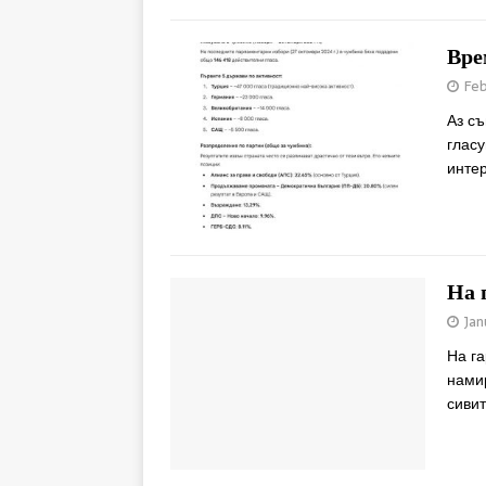
Вре
Feb
Аз съ
гласу
инте
На 
Jan
На га
намир
сиви