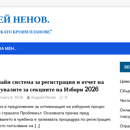
ЕЙ НЕНОВ.
ДОКАТО КРОИМ ПЛАНОВЕ."
ЗА МЕН..
RE
айн система за регистрация и отчет на
Циви
сувалите за секциите на Избори 2026
Сбър
ruary 6, 2026
Андрей Ненов
0
Чест
из и предложение за оптимизация на изборния процес
Онла
н страната Проблемът: Основната пречка пред
глас
ването в чужбина е тромавата процедура по регистрация.
ото попълване на
[…]
Отра