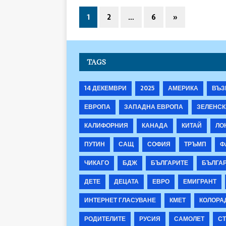
1
2
…
6
»
TAGS
14 ДЕКЕМВРИ
2025
АМЕРИКА
ВЪЗ
ЕВРОПА
ЗАПАДНА ЕВРОПА
ЗЕЛЕНСК
КАЛИФОРНИЯ
КАНАДА
КИТАЙ
ЛО
ПУТИН
САЩ
СОФИЯ
ТРЪМП
Ф
ЧИКАГО
БДЖ
БЪЛГАРИТЕ
БЪЛГА
ДЕТЕ
ДЕЦАТА
ЕВРО
ЕМИГРАНТ
ИНТЕРНЕТ ГЛАСУВАНЕ
КМЕТ
КОЛОРА
РОДИТЕЛИТЕ
РУСИЯ
САМОЛЕТ
СТ