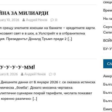
секци
Време
ЙНА ЗА МИЛИАРДИ
На га
uary 10, 2026
Андрей Ненов
0
Серг
 срещу златните кокошки на банките – кредитните карти.
Сили
совият свят е в шок, а Уолстрийт е в отбранителна
ция. Президентът Доналд Тръмп преди 2
[…]
ВОЙ
БУ-У
CA
-У-У-У-У-ММ!
uary 8, 2026
Андрей Ненов
0
Амер
Днешните данни от 8 януари 2026 г. се оказаха истинска
Бълг
омическа „бомба“. Докато мнозина чертаеха
Бълг
алиптични сценарии покрай тарифите, числата показват
 коренно различно:
[…]
Бълг
Емиг