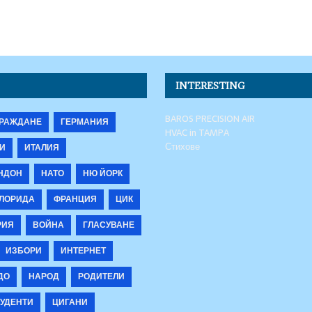
INTERESTING
BAROS PRECISION AIR
РАЖДАНЕ
ГЕРМАНИЯ
HVAC in TAMPA
Стихове
И
ИТАЛИЯ
НДОН
НАТО
НЮ ЙОРК
ЛОРИДА
ФРАНЦИЯ
ЦИК
РИЯ
ВОЙНА
ГЛАСУВАНЕ
ИЗБОРИ
ИНТЕРНЕТ
ДО
НАРОД
РОДИТЕЛИ
УДЕНТИ
ЦИГАНИ