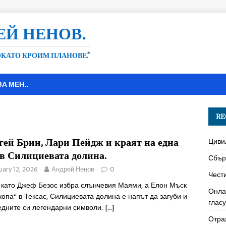
ЕЙ НЕНОВ.
ДОКАТО КРОИМ ПЛАНОВЕ."
ЗА МЕН..
RE
гей Брин, Лари Пейдж и краят на една
Циви
 в Силициевата долина.
Сбър
uary 12, 2026
Андрей Ненов
0
Чест
 като Джеф Безос избра слънчевия Маями, а Елон Мъск
Онла
копа“ в Тексас, Силициевата долина е напът да загуби и
глас
едните си легендарни символи.
[…]
Отра