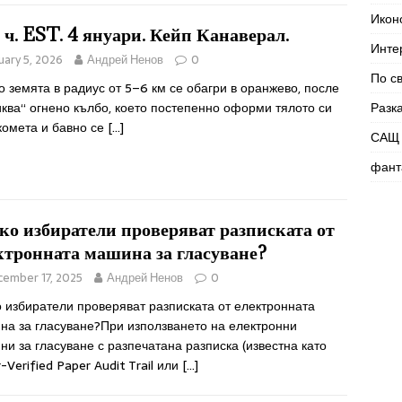
Икон
8 ч. EST. 4 януари. Кейп Канаверал.
Инте
uary 5, 2026
Андрей Ненов
0
По с
о земята в радиус от 5–6 км се обагри в оранжево, после
ква“ огнено кълбо, което постепенно оформи тялото си
Разк
комета и бавно се
[…]
САЩ 
фант
ко избиратели проверяват разписката от
ктронната машина за гласуване?
ember 17, 2025
Андрей Ненов
0
 избиратели проверяват разписката от електронната
на за гласуване?При използването на електронни
и за гласуване с разпечатана разписка (известна като
-Verified Paper Audit Trail или
[…]