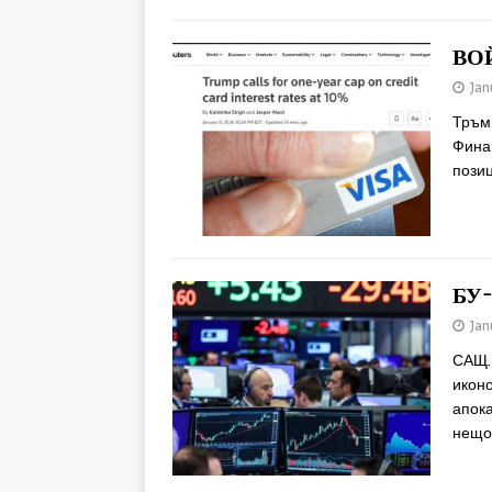
ВО
Jan
Тръмп
Финан
пози
БУ
Jan
САЩ. 
икон
апок
нещо