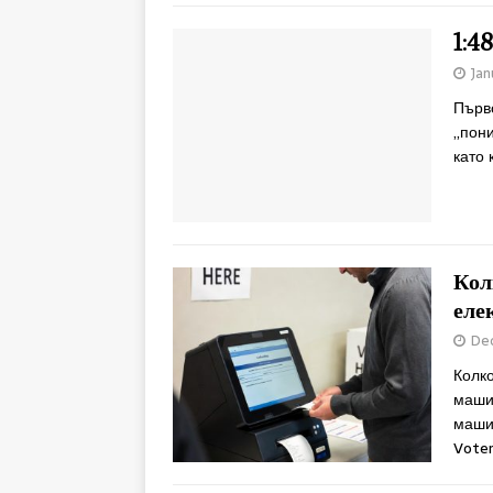
1:4
Jan
️Първ
„пони
като 
Кол
еле
Dec
Колко
маши
машин
Voter