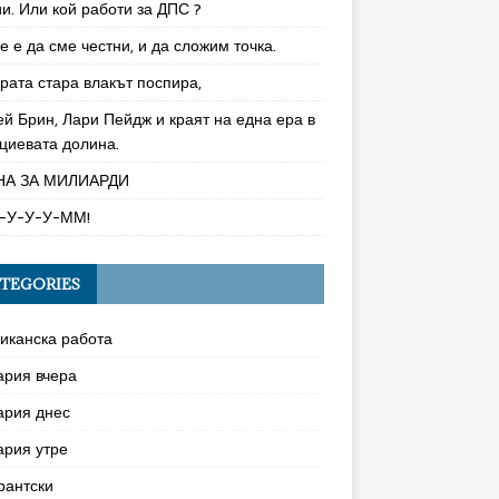
и. Или кой работи за ДПС ?
 е да сме честни, и да сложим точка.
рата стара влакът поспира,
ей Брин, Лари Пейдж и краят на една ера в
циевата долина.
НА ЗА МИЛИАРДИ
-У-У-У-ММ!
TEGORIES
иканска работа
ария вчера
ария днес
ария утре
рантски