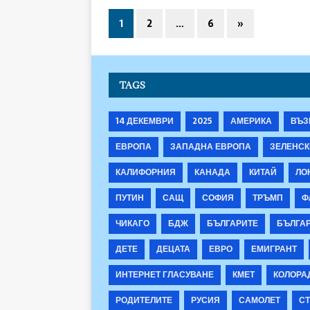
1
2
…
6
»
TAGS
14 ДЕКЕМВРИ
2025
АМЕРИКА
ВЪЗ
ЕВРОПА
ЗАПАДНА ЕВРОПА
ЗЕЛЕНСК
КАЛИФОРНИЯ
КАНАДА
КИТАЙ
ЛО
ПУТИН
САЩ
СОФИЯ
ТРЪМП
Ф
ЧИКАГО
БДЖ
БЪЛГАРИТЕ
БЪЛГА
ДЕТЕ
ДЕЦАТА
ЕВРО
ЕМИГРАНТ
ИНТЕРНЕТ ГЛАСУВАНЕ
КМЕТ
КОЛОРА
РОДИТЕЛИТЕ
РУСИЯ
САМОЛЕТ
СТ