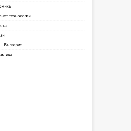
омика
рнет технологии
вета
ази
– България
астика