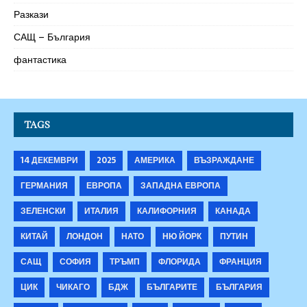
Разкази
САЩ – България
фантастика
TAGS
14 ДЕКЕМВРИ
2025
АМЕРИКА
ВЪЗРАЖДАНЕ
ГЕРМАНИЯ
ЕВРОПА
ЗАПАДНА ЕВРОПА
ЗЕЛЕНСКИ
ИТАЛИЯ
КАЛИФОРНИЯ
КАНАДА
КИТАЙ
ЛОНДОН
НАТО
НЮ ЙОРК
ПУТИН
САЩ
СОФИЯ
ТРЪМП
ФЛОРИДА
ФРАНЦИЯ
ЦИК
ЧИКАГО
БДЖ
БЪЛГАРИТЕ
БЪЛГАРИЯ