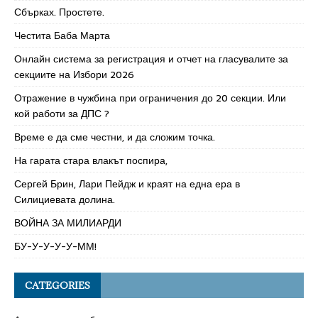
Сбърках. Простете.
Честита Баба Марта
Онлайн система за регистрация и отчет на гласувалите за
секциите на Избори 2026
Отражение в чужбина при ограничения до 20 секции. Или
кой работи за ДПС ?
Време е да сме честни, и да сложим точка.
На гарата стара влакът поспира,
Сергей Брин, Лари Пейдж и краят на една ера в
Силициевата долина.
ВОЙНА ЗА МИЛИАРДИ
БУ-У-У-У-У-ММ!
CATEGORIES