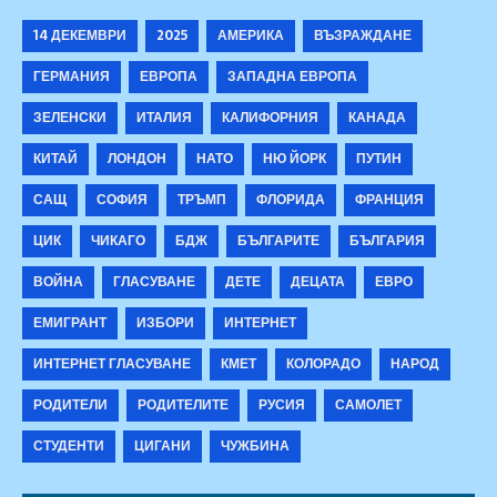
14 ДЕКЕМВРИ
2025
АМЕРИКА
ВЪЗРАЖДАНЕ
ГЕРМАНИЯ
ЕВРОПА
ЗАПАДНА ЕВРОПА
ЗЕЛЕНСКИ
ИТАЛИЯ
КАЛИФОРНИЯ
КАНАДА
КИТАЙ
ЛОНДОН
НАТО
НЮ ЙОРК
ПУТИН
САЩ
СОФИЯ
ТРЪМП
ФЛОРИДА
ФРАНЦИЯ
ЦИК
ЧИКАГО
БДЖ
БЪЛГАРИТЕ
БЪЛГАРИЯ
ВОЙНА
ГЛАСУВАНЕ
ДЕТЕ
ДЕЦАТА
ЕВРО
ЕМИГРАНТ
ИЗБОРИ
ИНТЕРНЕТ
ИНТЕРНЕТ ГЛАСУВАНЕ
КМЕТ
КОЛОРАДО
НАРОД
РОДИТЕЛИ
РОДИТЕЛИТЕ
РУСИЯ
САМОЛЕТ
СТУДЕНТИ
ЦИГАНИ
ЧУЖБИНА