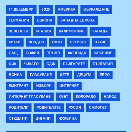
14 ДЕКЕМВРИ
2025
АМЕРИКА
ВЪЗРАЖДАНЕ
ГЕРМАНИЯ
ЕВРОПА
ЗАПАДНА ЕВРОПА
ЗЕЛЕНСКИ
ИТАЛИЯ
КАЛИФОРНИЯ
КАНАДА
КИТАЙ
ЛОНДОН
НАТО
НЮ ЙОРК
ПУТИН
САЩ
СОФИЯ
ТРЪМП
ФЛОРИДА
ФРАНЦИЯ
ЦИК
ЧИКАГО
БДЖ
БЪЛГАРИТЕ
БЪЛГАРИЯ
ВОЙНА
ГЛАСУВАНЕ
ДЕТЕ
ДЕЦАТА
ЕВРО
ЕМИГРАНТ
ИЗБОРИ
ИНТЕРНЕТ
ИНТЕРНЕТ ГЛАСУВАНЕ
КМЕТ
КОЛОРАДО
НАРОД
РОДИТЕЛИ
РОДИТЕЛИТЕ
РУСИЯ
САМОЛЕТ
СТУДЕНТИ
ЦИГАНИ
ЧУЖБИНА