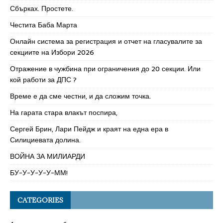
Сбърках. Простете.
Честита Баба Марта
Онлайн система за регистрация и отчет на гласувалите за
секциите на Избори 2026
Отражение в чужбина при ограничения до 20 секции. Или
кой работи за ДПС ?
Време е да сме честни, и да сложим точка.
На гарата стара влакът поспира,
Сергей Брин, Лари Пейдж и краят на една ера в
Силициевата долина.
ВОЙНА ЗА МИЛИАРДИ
БУ-У-У-У-У-ММ!
CATEGORIES