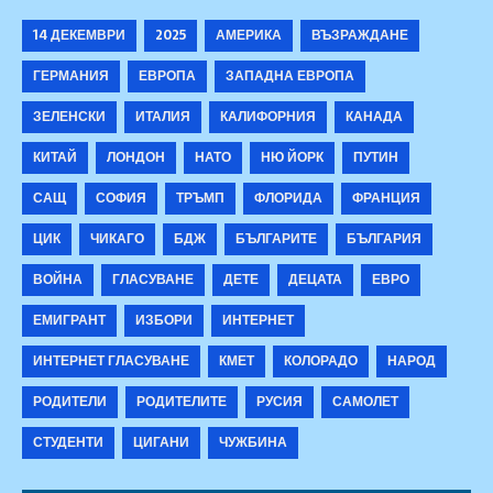
14 ДЕКЕМВРИ
2025
АМЕРИКА
ВЪЗРАЖДАНЕ
ГЕРМАНИЯ
ЕВРОПА
ЗАПАДНА ЕВРОПА
ЗЕЛЕНСКИ
ИТАЛИЯ
КАЛИФОРНИЯ
КАНАДА
КИТАЙ
ЛОНДОН
НАТО
НЮ ЙОРК
ПУТИН
САЩ
СОФИЯ
ТРЪМП
ФЛОРИДА
ФРАНЦИЯ
ЦИК
ЧИКАГО
БДЖ
БЪЛГАРИТЕ
БЪЛГАРИЯ
ВОЙНА
ГЛАСУВАНЕ
ДЕТЕ
ДЕЦАТА
ЕВРО
ЕМИГРАНТ
ИЗБОРИ
ИНТЕРНЕТ
ИНТЕРНЕТ ГЛАСУВАНЕ
КМЕТ
КОЛОРАДО
НАРОД
РОДИТЕЛИ
РОДИТЕЛИТЕ
РУСИЯ
САМОЛЕТ
СТУДЕНТИ
ЦИГАНИ
ЧУЖБИНА