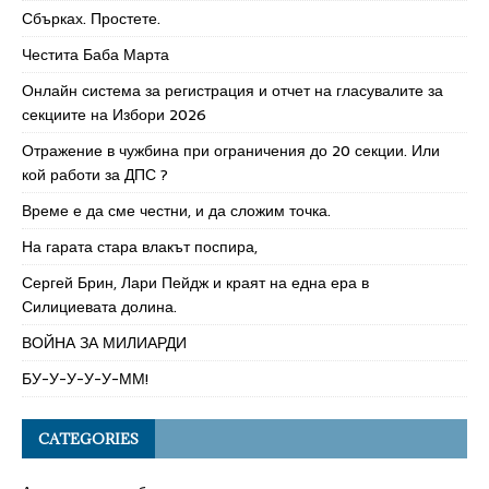
Сбърках. Простете.
Честита Баба Марта
Онлайн система за регистрация и отчет на гласувалите за
секциите на Избори 2026
Отражение в чужбина при ограничения до 20 секции. Или
кой работи за ДПС ?
Време е да сме честни, и да сложим точка.
На гарата стара влакът поспира,
Сергей Брин, Лари Пейдж и краят на една ера в
Силициевата долина.
ВОЙНА ЗА МИЛИАРДИ
БУ-У-У-У-У-ММ!
CATEGORIES