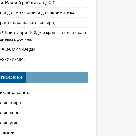
и. Или кой работи за ДПС ?
 е да сме честни, и да сложим точка.
рата стара влакът поспира,
ей Брин, Лари Пейдж и краят на една ера в
циевата долина.
НА ЗА МИЛИАРДИ
-У-У-У-ММ!
TEGORIES
иканска работа
ария вчера
ария днес
ария утре
рантски