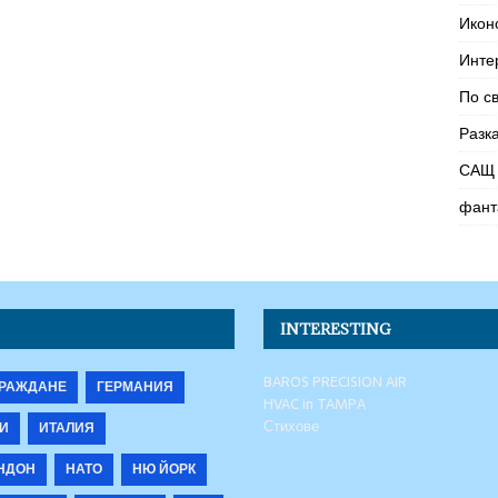
Икон
Инте
По с
Разк
САЩ 
фант
INTERESTING
BAROS PRECISION AIR
РАЖДАНЕ
ГЕРМАНИЯ
HVAC in TAMPA
Стихове
И
ИТАЛИЯ
НДОН
НАТО
НЮ ЙОРК