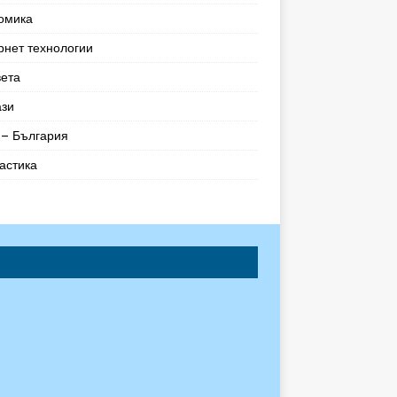
омика
рнет технологии
вета
ази
– България
астика