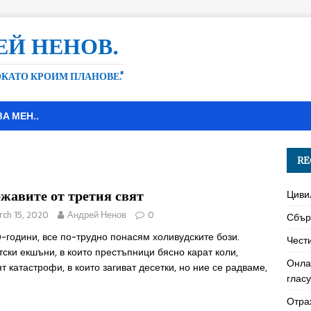
ЕЙ НЕНОВ.
ДОКАТО КРОИМ ПЛАНОВЕ."
ЗА МЕН..
RE
жавите от третия свят
Циви
ch 15, 2020
Андрей Ненов
0
Сбър
-години, все по-трудно понасям холивудските бози.
Чест
ски екшъни, в които престъпници бясно карат коли,
Онла
т катастрофи, в които загиват десетки, но ние се радваме,
глас
Отра