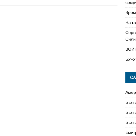
секци
Време
На га
Серг
Сили
ВОЙ
БУ-У
CA
Амер
Бълг
Бълг
Бълг
Емиг