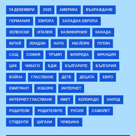
14 ДЕКЕМВРИ
2025
АМЕРИКА
ВЪЗРАЖДАНЕ
ГЕРМАНИЯ
ЕВРОПА
ЗАПАДНА ЕВРОПА
ЗЕЛЕНСКИ
ИТАЛИЯ
КАЛИФОРНИЯ
КАНАДА
КИТАЙ
ЛОНДОН
НАТО
НЮ ЙОРК
ПУТИН
САЩ
СОФИЯ
ТРЪМП
ФЛОРИДА
ФРАНЦИЯ
ЦИК
ЧИКАГО
БДЖ
БЪЛГАРИТЕ
БЪЛГАРИЯ
ВОЙНА
ГЛАСУВАНЕ
ДЕТЕ
ДЕЦАТА
ЕВРО
ЕМИГРАНТ
ИЗБОРИ
ИНТЕРНЕТ
ИНТЕРНЕТ ГЛАСУВАНЕ
КМЕТ
КОЛОРАДО
НАРОД
РОДИТЕЛИ
РОДИТЕЛИТЕ
РУСИЯ
САМОЛЕТ
СТУДЕНТИ
ЦИГАНИ
ЧУЖБИНА