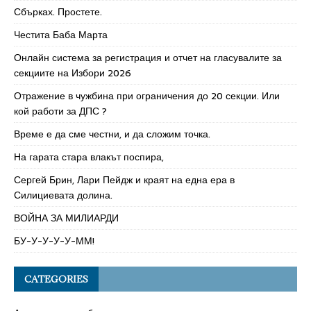
Сбърках. Простете.
Честита Баба Марта
Онлайн система за регистрация и отчет на гласувалите за
секциите на Избори 2026
Отражение в чужбина при ограничения до 20 секции. Или
кой работи за ДПС ?
Време е да сме честни, и да сложим точка.
На гарата стара влакът поспира,
Сергей Брин, Лари Пейдж и краят на една ера в
Силициевата долина.
ВОЙНА ЗА МИЛИАРДИ
БУ-У-У-У-У-ММ!
CATEGORIES