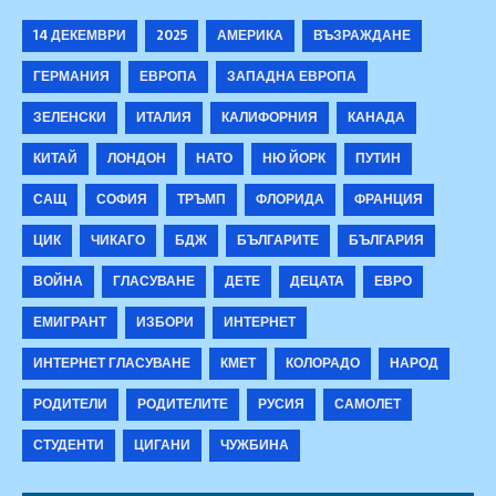
14 ДЕКЕМВРИ
2025
АМЕРИКА
ВЪЗРАЖДАНЕ
ГЕРМАНИЯ
ЕВРОПА
ЗАПАДНА ЕВРОПА
ЗЕЛЕНСКИ
ИТАЛИЯ
КАЛИФОРНИЯ
КАНАДА
КИТАЙ
ЛОНДОН
НАТО
НЮ ЙОРК
ПУТИН
САЩ
СОФИЯ
ТРЪМП
ФЛОРИДА
ФРАНЦИЯ
ЦИК
ЧИКАГО
БДЖ
БЪЛГАРИТЕ
БЪЛГАРИЯ
ВОЙНА
ГЛАСУВАНЕ
ДЕТЕ
ДЕЦАТА
ЕВРО
ЕМИГРАНТ
ИЗБОРИ
ИНТЕРНЕТ
ИНТЕРНЕТ ГЛАСУВАНЕ
КМЕТ
КОЛОРАДО
НАРОД
РОДИТЕЛИ
РОДИТЕЛИТЕ
РУСИЯ
САМОЛЕТ
СТУДЕНТИ
ЦИГАНИ
ЧУЖБИНА