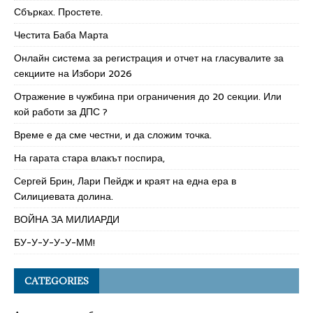
Сбърках. Простете.
Честита Баба Марта
Онлайн система за регистрация и отчет на гласувалите за
секциите на Избори 2026
Отражение в чужбина при ограничения до 20 секции. Или
кой работи за ДПС ?
Време е да сме честни, и да сложим точка.
На гарата стара влакът поспира,
Сергей Брин, Лари Пейдж и краят на една ера в
Силициевата долина.
ВОЙНА ЗА МИЛИАРДИ
БУ-У-У-У-У-ММ!
CATEGORIES