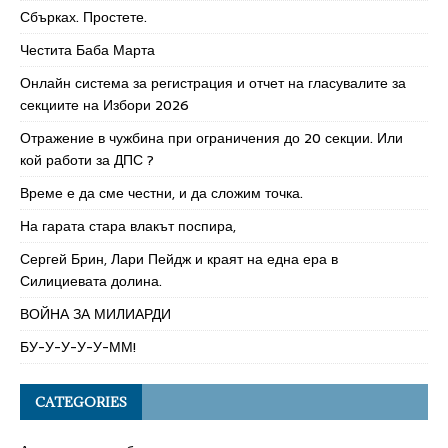
Сбърках. Простете.
Честита Баба Марта
Онлайн система за регистрация и отчет на гласувалите за
секциите на Избори 2026
Отражение в чужбина при ограничения до 20 секции. Или
кой работи за ДПС ?
Време е да сме честни, и да сложим точка.
На гарата стара влакът поспира,
Сергей Брин, Лари Пейдж и краят на една ера в
Силициевата долина.
ВОЙНА ЗА МИЛИАРДИ
БУ-У-У-У-У-ММ!
CATEGORIES