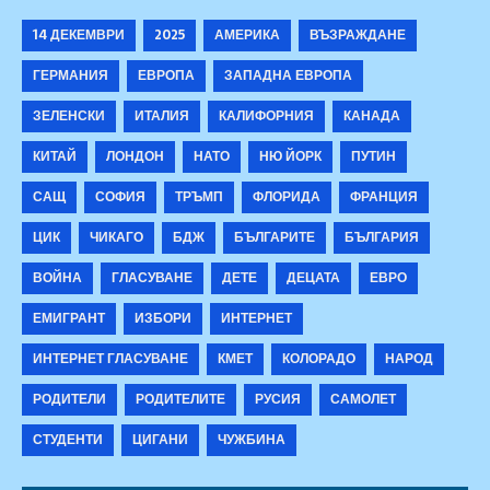
14 ДЕКЕМВРИ
2025
АМЕРИКА
ВЪЗРАЖДАНЕ
ГЕРМАНИЯ
ЕВРОПА
ЗАПАДНА ЕВРОПА
ЗЕЛЕНСКИ
ИТАЛИЯ
КАЛИФОРНИЯ
КАНАДА
КИТАЙ
ЛОНДОН
НАТО
НЮ ЙОРК
ПУТИН
САЩ
СОФИЯ
ТРЪМП
ФЛОРИДА
ФРАНЦИЯ
ЦИК
ЧИКАГО
БДЖ
БЪЛГАРИТЕ
БЪЛГАРИЯ
ВОЙНА
ГЛАСУВАНЕ
ДЕТЕ
ДЕЦАТА
ЕВРО
ЕМИГРАНТ
ИЗБОРИ
ИНТЕРНЕТ
ИНТЕРНЕТ ГЛАСУВАНЕ
КМЕТ
КОЛОРАДО
НАРОД
РОДИТЕЛИ
РОДИТЕЛИТЕ
РУСИЯ
САМОЛЕТ
СТУДЕНТИ
ЦИГАНИ
ЧУЖБИНА