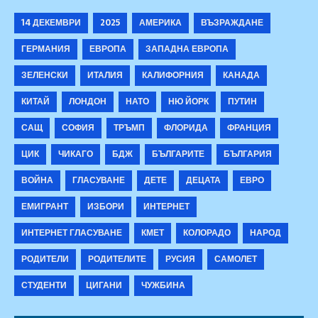
14 ДЕКЕМВРИ
2025
АМЕРИКА
ВЪЗРАЖДАНЕ
ГЕРМАНИЯ
ЕВРОПА
ЗАПАДНА ЕВРОПА
ЗЕЛЕНСКИ
ИТАЛИЯ
КАЛИФОРНИЯ
КАНАДА
КИТАЙ
ЛОНДОН
НАТО
НЮ ЙОРК
ПУТИН
САЩ
СОФИЯ
ТРЪМП
ФЛОРИДА
ФРАНЦИЯ
ЦИК
ЧИКАГО
БДЖ
БЪЛГАРИТЕ
БЪЛГАРИЯ
ВОЙНА
ГЛАСУВАНЕ
ДЕТЕ
ДЕЦАТА
ЕВРО
ЕМИГРАНТ
ИЗБОРИ
ИНТЕРНЕТ
ИНТЕРНЕТ ГЛАСУВАНЕ
КМЕТ
КОЛОРАДО
НАРОД
РОДИТЕЛИ
РОДИТЕЛИТЕ
РУСИЯ
САМОЛЕТ
СТУДЕНТИ
ЦИГАНИ
ЧУЖБИНА