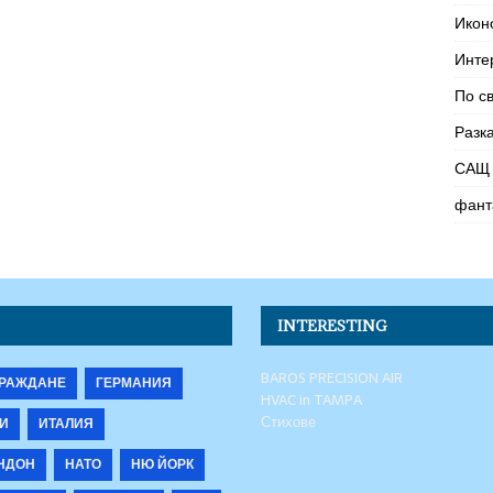
Икон
Инте
По с
Разк
САЩ 
фант
INTERESTING
BAROS PRECISION AIR
РАЖДАНЕ
ГЕРМАНИЯ
HVAC in TAMPA
Стихове
И
ИТАЛИЯ
НДОН
НАТО
НЮ ЙОРК