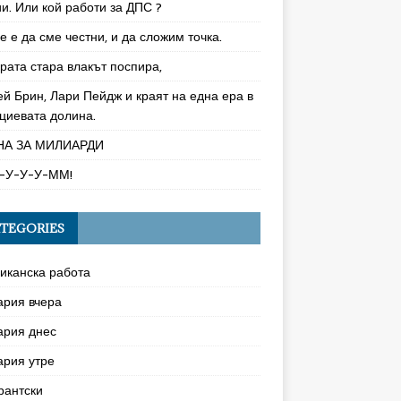
и. Или кой работи за ДПС ?
 е да сме честни, и да сложим точка.
рата стара влакът поспира,
ей Брин, Лари Пейдж и краят на една ера в
циевата долина.
НА ЗА МИЛИАРДИ
-У-У-У-ММ!
TEGORIES
иканска работа
ария вчера
ария днес
ария утре
рантски