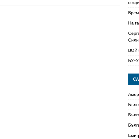
секци
Време
На га
Серг
Сили
ВОЙ
БУ-У
CA
Амер
Бълг
Бълг
Бълг
Емиг