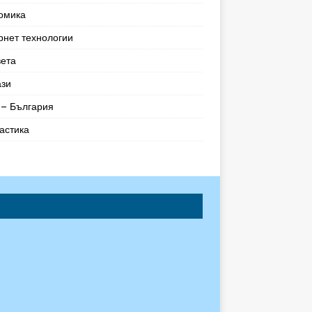
омика
рнет технологии
вета
ази
– България
астика