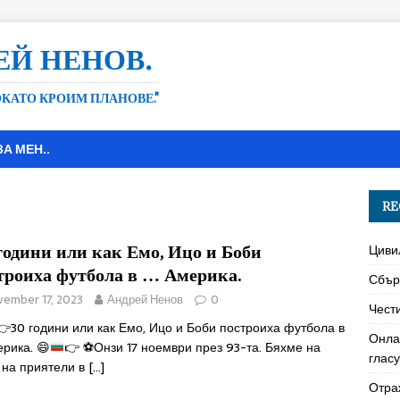
ЕЙ НЕНОВ.
ДОКАТО КРОИМ ПЛАНОВЕ."
ЗА МЕН..
RE
години или как Емо, Ицо и Боби
Циви
троиха футбола в … Америка.
Сбър
ember 17, 2023
Андрей Ненов
0
Чест
👉
30 години или как Емо, Ицо и Боби построиха футбола в
Онла
ерика.
😄
👉
⚽
Онзи 17 ноември през 93-та. Бяхме на
глас
 на приятели в
[…]
Отра