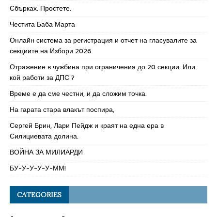
Сбърках. Простете.
Честита Баба Марта
Онлайн система за регистрация и отчет на гласувалите за
секциите на Избори 2026
Отражение в чужбина при ограничения до 20 секции. Или
кой работи за ДПС ?
Време е да сме честни, и да сложим точка.
На гарата стара влакът поспира,
Сергей Брин, Лари Пейдж и краят на една ера в
Силициевата долина.
ВОЙНА ЗА МИЛИАРДИ
БУ-У-У-У-У-ММ!
CATEGORIES