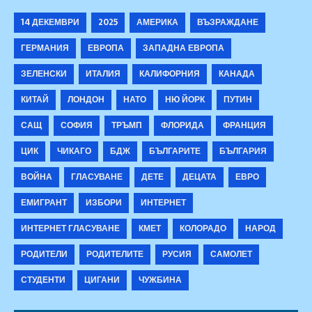
14 ДЕКЕМВРИ
2025
АМЕРИКА
ВЪЗРАЖДАНЕ
ГЕРМАНИЯ
ЕВРОПА
ЗАПАДНА ЕВРОПА
ЗЕЛЕНСКИ
ИТАЛИЯ
КАЛИФОРНИЯ
КАНАДА
КИТАЙ
ЛОНДОН
НАТО
НЮ ЙОРК
ПУТИН
САЩ
СОФИЯ
ТРЪМП
ФЛОРИДА
ФРАНЦИЯ
ЦИК
ЧИКАГО
БДЖ
БЪЛГАРИТЕ
БЪЛГАРИЯ
ВОЙНА
ГЛАСУВАНЕ
ДЕТЕ
ДЕЦАТА
ЕВРО
ЕМИГРАНТ
ИЗБОРИ
ИНТЕРНЕТ
ИНТЕРНЕТ ГЛАСУВАНЕ
КМЕТ
КОЛОРАДО
НАРОД
РОДИТЕЛИ
РОДИТЕЛИТЕ
РУСИЯ
САМОЛЕТ
СТУДЕНТИ
ЦИГАНИ
ЧУЖБИНА