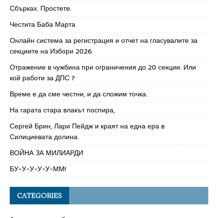
Сбърках. Простете.
Честита Баба Марта
Онлайн система за регистрация и отчет на гласувалите за
секциите на Избори 2026
Отражение в чужбина при ограничения до 20 секции. Или
кой работи за ДПС ?
Време е да сме честни, и да сложим точка.
На гарата стара влакът поспира,
Сергей Брин, Лари Пейдж и краят на една ера в
Силициевата долина.
ВОЙНА ЗА МИЛИАРДИ
БУ-У-У-У-У-ММ!
CATEGORIES