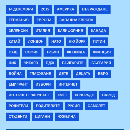
14 ДЕКЕМВРИ
2025
АМЕРИКА
ВЪЗРАЖДАНЕ
ГЕРМАНИЯ
ЕВРОПА
ЗАПАДНА ЕВРОПА
ЗЕЛЕНСКИ
ИТАЛИЯ
КАЛИФОРНИЯ
КАНАДА
КИТАЙ
ЛОНДОН
НАТО
НЮ ЙОРК
ПУТИН
САЩ
СОФИЯ
ТРЪМП
ФЛОРИДА
ФРАНЦИЯ
ЦИК
ЧИКАГО
БДЖ
БЪЛГАРИТЕ
БЪЛГАРИЯ
ВОЙНА
ГЛАСУВАНЕ
ДЕТЕ
ДЕЦАТА
ЕВРО
ЕМИГРАНТ
ИЗБОРИ
ИНТЕРНЕТ
ИНТЕРНЕТ ГЛАСУВАНЕ
КМЕТ
КОЛОРАДО
НАРОД
РОДИТЕЛИ
РОДИТЕЛИТЕ
РУСИЯ
САМОЛЕТ
СТУДЕНТИ
ЦИГАНИ
ЧУЖБИНА