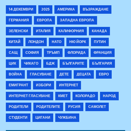
14 ДЕКЕМВРИ
2025
АМЕРИКА
ВЪЗРАЖДАНЕ
ГЕРМАНИЯ
ЕВРОПА
ЗАПАДНА ЕВРОПА
ЗЕЛЕНСКИ
ИТАЛИЯ
КАЛИФОРНИЯ
КАНАДА
КИТАЙ
ЛОНДОН
НАТО
НЮ ЙОРК
ПУТИН
САЩ
СОФИЯ
ТРЪМП
ФЛОРИДА
ФРАНЦИЯ
ЦИК
ЧИКАГО
БДЖ
БЪЛГАРИТЕ
БЪЛГАРИЯ
ВОЙНА
ГЛАСУВАНЕ
ДЕТЕ
ДЕЦАТА
ЕВРО
ЕМИГРАНТ
ИЗБОРИ
ИНТЕРНЕТ
ИНТЕРНЕТ ГЛАСУВАНЕ
КМЕТ
КОЛОРАДО
НАРОД
РОДИТЕЛИ
РОДИТЕЛИТЕ
РУСИЯ
САМОЛЕТ
СТУДЕНТИ
ЦИГАНИ
ЧУЖБИНА