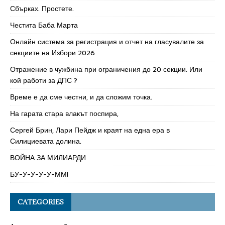
Сбърках. Простете.
Честита Баба Марта
Онлайн система за регистрация и отчет на гласувалите за
секциите на Избори 2026
Отражение в чужбина при ограничения до 20 секции. Или
кой работи за ДПС ?
Време е да сме честни, и да сложим точка.
На гарата стара влакът поспира,
Сергей Брин, Лари Пейдж и краят на една ера в
Силициевата долина.
ВОЙНА ЗА МИЛИАРДИ
БУ-У-У-У-У-ММ!
CATEGORIES