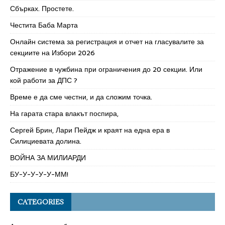
Сбърках. Простете.
Честита Баба Марта
Онлайн система за регистрация и отчет на гласувалите за
секциите на Избори 2026
Отражение в чужбина при ограничения до 20 секции. Или
кой работи за ДПС ?
Време е да сме честни, и да сложим точка.
На гарата стара влакът поспира,
Сергей Брин, Лари Пейдж и краят на една ера в
Силициевата долина.
ВОЙНА ЗА МИЛИАРДИ
БУ-У-У-У-У-ММ!
CATEGORIES