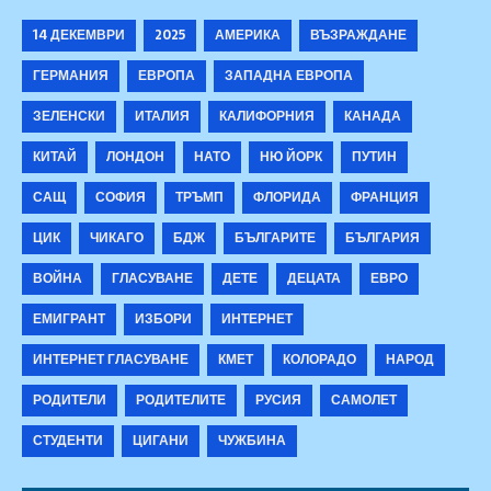
14 ДЕКЕМВРИ
2025
АМЕРИКА
ВЪЗРАЖДАНЕ
ГЕРМАНИЯ
ЕВРОПА
ЗАПАДНА ЕВРОПА
ЗЕЛЕНСКИ
ИТАЛИЯ
КАЛИФОРНИЯ
КАНАДА
КИТАЙ
ЛОНДОН
НАТО
НЮ ЙОРК
ПУТИН
САЩ
СОФИЯ
ТРЪМП
ФЛОРИДА
ФРАНЦИЯ
ЦИК
ЧИКАГО
БДЖ
БЪЛГАРИТЕ
БЪЛГАРИЯ
ВОЙНА
ГЛАСУВАНЕ
ДЕТЕ
ДЕЦАТА
ЕВРО
ЕМИГРАНТ
ИЗБОРИ
ИНТЕРНЕТ
ИНТЕРНЕТ ГЛАСУВАНЕ
КМЕТ
КОЛОРАДО
НАРОД
РОДИТЕЛИ
РОДИТЕЛИТЕ
РУСИЯ
САМОЛЕТ
СТУДЕНТИ
ЦИГАНИ
ЧУЖБИНА