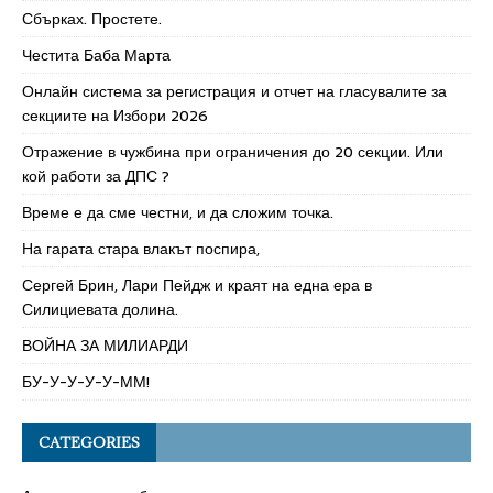
Сбърках. Простете.
Честита Баба Марта
Онлайн система за регистрация и отчет на гласувалите за
секциите на Избори 2026
Отражение в чужбина при ограничения до 20 секции. Или
кой работи за ДПС ?
Време е да сме честни, и да сложим точка.
На гарата стара влакът поспира,
Сергей Брин, Лари Пейдж и краят на една ера в
Силициевата долина.
ВОЙНА ЗА МИЛИАРДИ
БУ-У-У-У-У-ММ!
CATEGORIES