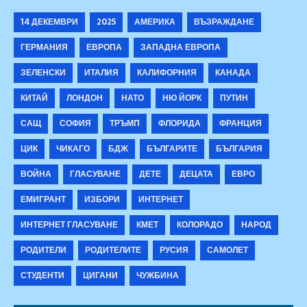
14 ДЕКЕМВРИ
2025
АМЕРИКА
ВЪЗРАЖДАНЕ
ГЕРМАНИЯ
ЕВРОПА
ЗАПАДНА ЕВРОПА
ЗЕЛЕНСКИ
ИТАЛИЯ
КАЛИФОРНИЯ
КАНАДА
КИТАЙ
ЛОНДОН
НАТО
НЮ ЙОРК
ПУТИН
САЩ
СОФИЯ
ТРЪМП
ФЛОРИДА
ФРАНЦИЯ
ЦИК
ЧИКАГО
БДЖ
БЪЛГАРИТЕ
БЪЛГАРИЯ
ВОЙНА
ГЛАСУВАНЕ
ДЕТЕ
ДЕЦАТА
ЕВРО
ЕМИГРАНТ
ИЗБОРИ
ИНТЕРНЕТ
ИНТЕРНЕТ ГЛАСУВАНЕ
КМЕТ
КОЛОРАДО
НАРОД
РОДИТЕЛИ
РОДИТЕЛИТЕ
РУСИЯ
САМОЛЕТ
СТУДЕНТИ
ЦИГАНИ
ЧУЖБИНА