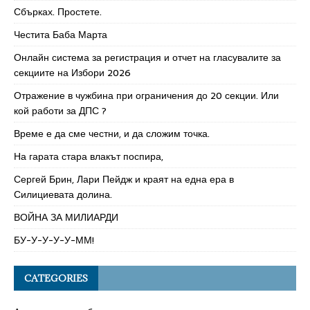
Сбърках. Простете.
Честита Баба Марта
Онлайн система за регистрация и отчет на гласувалите за
секциите на Избори 2026
Отражение в чужбина при ограничения до 20 секции. Или
кой работи за ДПС ?
Време е да сме честни, и да сложим точка.
На гарата стара влакът поспира,
Сергей Брин, Лари Пейдж и краят на една ера в
Силициевата долина.
ВОЙНА ЗА МИЛИАРДИ
БУ-У-У-У-У-ММ!
CATEGORIES