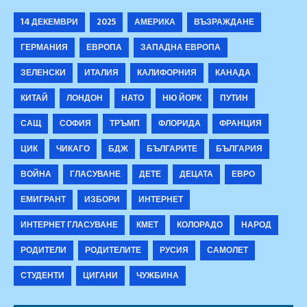
14 ДЕКЕМВРИ
2025
АМЕРИКА
ВЪЗРАЖДАНЕ
ГЕРМАНИЯ
ЕВРОПА
ЗАПАДНА ЕВРОПА
ЗЕЛЕНСКИ
ИТАЛИЯ
КАЛИФОРНИЯ
КАНАДА
КИТАЙ
ЛОНДОН
НАТО
НЮ ЙОРК
ПУТИН
САЩ
СОФИЯ
ТРЪМП
ФЛОРИДА
ФРАНЦИЯ
ЦИК
ЧИКАГО
БДЖ
БЪЛГАРИТЕ
БЪЛГАРИЯ
ВОЙНА
ГЛАСУВАНЕ
ДЕТЕ
ДЕЦАТА
ЕВРО
ЕМИГРАНТ
ИЗБОРИ
ИНТЕРНЕТ
ИНТЕРНЕТ ГЛАСУВАНЕ
КМЕТ
КОЛОРАДО
НАРОД
РОДИТЕЛИ
РОДИТЕЛИТЕ
РУСИЯ
САМОЛЕТ
СТУДЕНТИ
ЦИГАНИ
ЧУЖБИНА