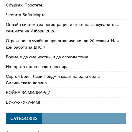
Сбърках. Простете.
Честита Баба Марта
Онлайн система за регистрация и отчет на гласувалите за
секциите на Избори 2026
Отражение в чужбина при ограничения до 20 секции. Или
кой работи за ДПС ?
Време е да сме честни, и да сложим точка.
На гарата стара влакът поспира,
Сергей Брин, Лари Пейдж и краят на една ера в
Силициевата долина.
ВОЙНА ЗА МИЛИАРДИ
БУ-У-У-У-У-ММ!
CATEGORIES