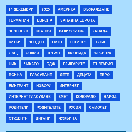
14 ДЕКЕМВРИ
2025
АМЕРИКА
ВЪЗРАЖДАНЕ
ГЕРМАНИЯ
ЕВРОПА
ЗАПАДНА ЕВРОПА
ЗЕЛЕНСКИ
ИТАЛИЯ
КАЛИФОРНИЯ
КАНАДА
КИТАЙ
ЛОНДОН
НАТО
НЮ ЙОРК
ПУТИН
САЩ
СОФИЯ
ТРЪМП
ФЛОРИДА
ФРАНЦИЯ
ЦИК
ЧИКАГО
БДЖ
БЪЛГАРИТЕ
БЪЛГАРИЯ
ВОЙНА
ГЛАСУВАНЕ
ДЕТЕ
ДЕЦАТА
ЕВРО
ЕМИГРАНТ
ИЗБОРИ
ИНТЕРНЕТ
ИНТЕРНЕТ ГЛАСУВАНЕ
КМЕТ
КОЛОРАДО
НАРОД
РОДИТЕЛИ
РОДИТЕЛИТЕ
РУСИЯ
САМОЛЕТ
СТУДЕНТИ
ЦИГАНИ
ЧУЖБИНА