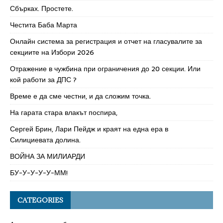
Сбърках. Простете.
Честита Баба Марта
Онлайн система за регистрация и отчет на гласувалите за
секциите на Избори 2026
Отражение в чужбина при ограничения до 20 секции. Или
кой работи за ДПС ?
Време е да сме честни, и да сложим точка.
На гарата стара влакът поспира,
Сергей Брин, Лари Пейдж и краят на една ера в
Силициевата долина.
ВОЙНА ЗА МИЛИАРДИ
БУ-У-У-У-У-ММ!
CATEGORIES