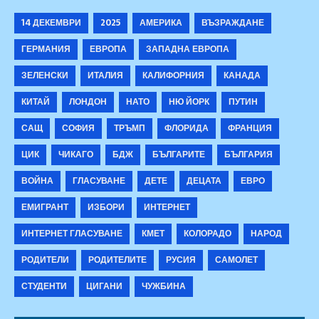
14 ДЕКЕМВРИ
2025
АМЕРИКА
ВЪЗРАЖДАНЕ
ГЕРМАНИЯ
ЕВРОПА
ЗАПАДНА ЕВРОПА
ЗЕЛЕНСКИ
ИТАЛИЯ
КАЛИФОРНИЯ
КАНАДА
КИТАЙ
ЛОНДОН
НАТО
НЮ ЙОРК
ПУТИН
САЩ
СОФИЯ
ТРЪМП
ФЛОРИДА
ФРАНЦИЯ
ЦИК
ЧИКАГО
БДЖ
БЪЛГАРИТЕ
БЪЛГАРИЯ
ВОЙНА
ГЛАСУВАНЕ
ДЕТЕ
ДЕЦАТА
ЕВРО
ЕМИГРАНТ
ИЗБОРИ
ИНТЕРНЕТ
ИНТЕРНЕТ ГЛАСУВАНЕ
КМЕТ
КОЛОРАДО
НАРОД
РОДИТЕЛИ
РОДИТЕЛИТЕ
РУСИЯ
САМОЛЕТ
СТУДЕНТИ
ЦИГАНИ
ЧУЖБИНА