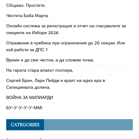
Сбърках. Простете.
Честита Баба Марта
Онлайн система за регистрация и отчет на гласувалите за
секциите на Избори 2026
Отражение в чужбина при ограничения до 20 секции. Или
кой работи за ДПС ?
Време е да сме честни, и да сложим точка.
На гарата стара влакът поспира,
Сергей Брин, Лари Пейдж и краят на една ера в
Силициевата долина.
ВОЙНА ЗА МИЛИАРДИ
БУ-У-У-У-У-ММ!
CATEGORIES