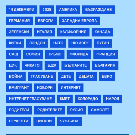
14 ДЕКЕМВРИ
2025
АМЕРИКА
ВЪЗРАЖДАНЕ
ГЕРМАНИЯ
ЕВРОПА
ЗАПАДНА ЕВРОПА
ЗЕЛЕНСКИ
ИТАЛИЯ
КАЛИФОРНИЯ
КАНАДА
КИТАЙ
ЛОНДОН
НАТО
НЮ ЙОРК
ПУТИН
САЩ
СОФИЯ
ТРЪМП
ФЛОРИДА
ФРАНЦИЯ
ЦИК
ЧИКАГО
БДЖ
БЪЛГАРИТЕ
БЪЛГАРИЯ
ВОЙНА
ГЛАСУВАНЕ
ДЕТЕ
ДЕЦАТА
ЕВРО
ЕМИГРАНТ
ИЗБОРИ
ИНТЕРНЕТ
ИНТЕРНЕТ ГЛАСУВАНЕ
КМЕТ
КОЛОРАДО
НАРОД
РОДИТЕЛИ
РОДИТЕЛИТЕ
РУСИЯ
САМОЛЕТ
СТУДЕНТИ
ЦИГАНИ
ЧУЖБИНА