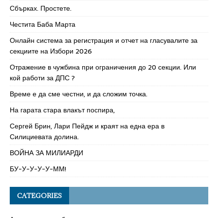
Сбърках. Простете.
Честита Баба Марта
Онлайн система за регистрация и отчет на гласувалите за
секциите на Избори 2026
Отражение в чужбина при ограничения до 20 секции. Или
кой работи за ДПС ?
Време е да сме честни, и да сложим точка.
На гарата стара влакът поспира,
Сергей Брин, Лари Пейдж и краят на една ера в
Силициевата долина.
ВОЙНА ЗА МИЛИАРДИ
БУ-У-У-У-У-ММ!
CATEGORIES