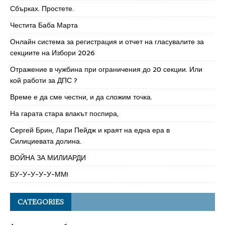
Сбърках. Простете.
Честита Баба Марта
Онлайн система за регистрация и отчет на гласувалите за
секциите на Избори 2026
Отражение в чужбина при ограничения до 20 секции. Или
кой работи за ДПС ?
Време е да сме честни, и да сложим точка.
На гарата стара влакът поспира,
Сергей Брин, Лари Пейдж и краят на една ера в
Силициевата долина.
ВОЙНА ЗА МИЛИАРДИ
БУ-У-У-У-У-ММ!
CATEGORIES