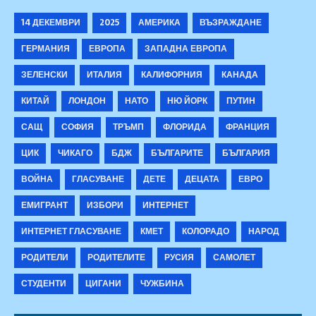
14 ДЕКЕМВРИ
2025
АМЕРИКА
ВЪЗРАЖДАНЕ
ГЕРМАНИЯ
ЕВРОПА
ЗАПАДНА ЕВРОПА
ЗЕЛЕНСКИ
ИТАЛИЯ
КАЛИФОРНИЯ
КАНАДА
КИТАЙ
ЛОНДОН
НАТО
НЮ ЙОРК
ПУТИН
САЩ
СОФИЯ
ТРЪМП
ФЛОРИДА
ФРАНЦИЯ
ЦИК
ЧИКАГО
БДЖ
БЪЛГАРИТЕ
БЪЛГАРИЯ
ВОЙНА
ГЛАСУВАНЕ
ДЕТЕ
ДЕЦАТА
ЕВРО
ЕМИГРАНТ
ИЗБОРИ
ИНТЕРНЕТ
ИНТЕРНЕТ ГЛАСУВАНЕ
КМЕТ
КОЛОРАДО
НАРОД
РОДИТЕЛИ
РОДИТЕЛИТЕ
РУСИЯ
САМОЛЕТ
СТУДЕНТИ
ЦИГАНИ
ЧУЖБИНА