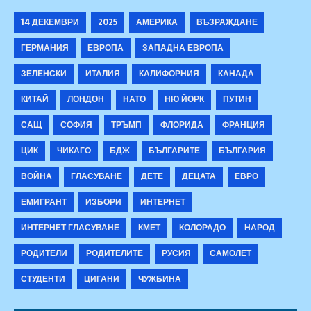
14 ДЕКЕМВРИ
2025
АМЕРИКА
ВЪЗРАЖДАНЕ
ГЕРМАНИЯ
ЕВРОПА
ЗАПАДНА ЕВРОПА
ЗЕЛЕНСКИ
ИТАЛИЯ
КАЛИФОРНИЯ
КАНАДА
КИТАЙ
ЛОНДОН
НАТО
НЮ ЙОРК
ПУТИН
САЩ
СОФИЯ
ТРЪМП
ФЛОРИДА
ФРАНЦИЯ
ЦИК
ЧИКАГО
БДЖ
БЪЛГАРИТЕ
БЪЛГАРИЯ
ВОЙНА
ГЛАСУВАНЕ
ДЕТЕ
ДЕЦАТА
ЕВРО
ЕМИГРАНТ
ИЗБОРИ
ИНТЕРНЕТ
ИНТЕРНЕТ ГЛАСУВАНЕ
КМЕТ
КОЛОРАДО
НАРОД
РОДИТЕЛИ
РОДИТЕЛИТЕ
РУСИЯ
САМОЛЕТ
СТУДЕНТИ
ЦИГАНИ
ЧУЖБИНА