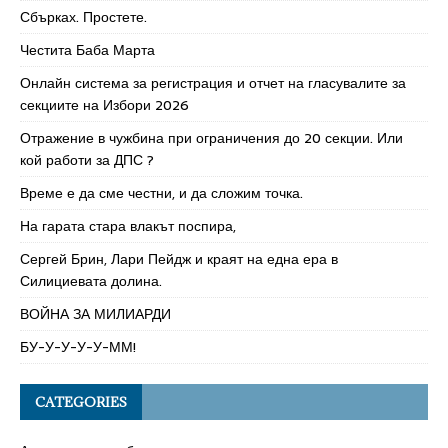
Сбърках. Простете.
Честита Баба Марта
Онлайн система за регистрация и отчет на гласувалите за
секциите на Избори 2026
Отражение в чужбина при ограничения до 20 секции. Или
кой работи за ДПС ?
Време е да сме честни, и да сложим точка.
На гарата стара влакът поспира,
Сергей Брин, Лари Пейдж и краят на една ера в
Силициевата долина.
ВОЙНА ЗА МИЛИАРДИ
БУ-У-У-У-У-ММ!
CATEGORIES