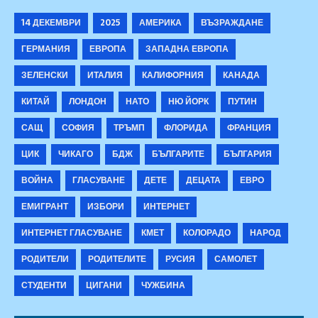
14 ДЕКЕМВРИ
2025
АМЕРИКА
ВЪЗРАЖДАНЕ
ГЕРМАНИЯ
ЕВРОПА
ЗАПАДНА ЕВРОПА
ЗЕЛЕНСКИ
ИТАЛИЯ
КАЛИФОРНИЯ
КАНАДА
КИТАЙ
ЛОНДОН
НАТО
НЮ ЙОРК
ПУТИН
САЩ
СОФИЯ
ТРЪМП
ФЛОРИДА
ФРАНЦИЯ
ЦИК
ЧИКАГО
БДЖ
БЪЛГАРИТЕ
БЪЛГАРИЯ
ВОЙНА
ГЛАСУВАНЕ
ДЕТЕ
ДЕЦАТА
ЕВРО
ЕМИГРАНТ
ИЗБОРИ
ИНТЕРНЕТ
ИНТЕРНЕТ ГЛАСУВАНЕ
КМЕТ
КОЛОРАДО
НАРОД
РОДИТЕЛИ
РОДИТЕЛИТЕ
РУСИЯ
САМОЛЕТ
СТУДЕНТИ
ЦИГАНИ
ЧУЖБИНА