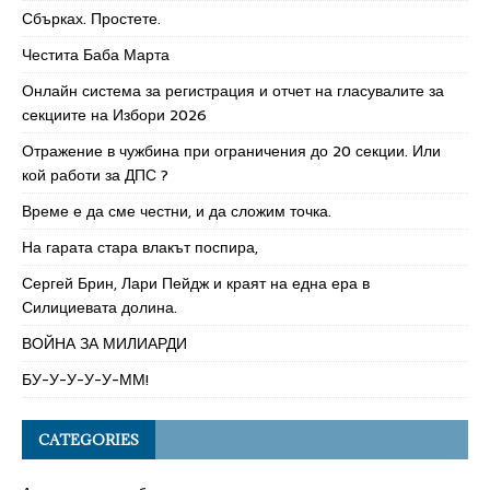
Сбърках. Простете.
Честита Баба Марта
Онлайн система за регистрация и отчет на гласувалите за
секциите на Избори 2026
Отражение в чужбина при ограничения до 20 секции. Или
кой работи за ДПС ?
Време е да сме честни, и да сложим точка.
На гарата стара влакът поспира,
Сергей Брин, Лари Пейдж и краят на една ера в
Силициевата долина.
ВОЙНА ЗА МИЛИАРДИ
БУ-У-У-У-У-ММ!
CATEGORIES