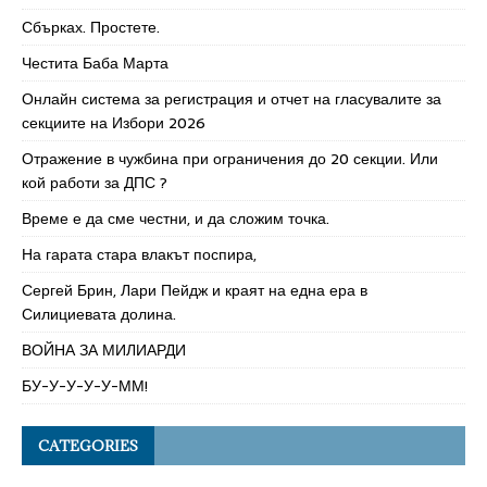
Сбърках. Простете.
Честита Баба Марта
Онлайн система за регистрация и отчет на гласувалите за
секциите на Избори 2026
Отражение в чужбина при ограничения до 20 секции. Или
кой работи за ДПС ?
Време е да сме честни, и да сложим точка.
На гарата стара влакът поспира,
Сергей Брин, Лари Пейдж и краят на една ера в
Силициевата долина.
ВОЙНА ЗА МИЛИАРДИ
БУ-У-У-У-У-ММ!
CATEGORIES