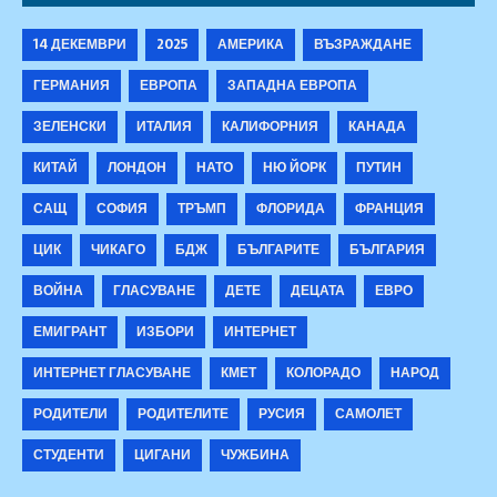
14 ДЕКЕМВРИ
2025
АМЕРИКА
ВЪЗРАЖДАНЕ
ГЕРМАНИЯ
ЕВРОПА
ЗАПАДНА ЕВРОПА
ЗЕЛЕНСКИ
ИТАЛИЯ
КАЛИФОРНИЯ
КАНАДА
КИТАЙ
ЛОНДОН
НАТО
НЮ ЙОРК
ПУТИН
САЩ
СОФИЯ
ТРЪМП
ФЛОРИДА
ФРАНЦИЯ
ЦИК
ЧИКАГО
БДЖ
БЪЛГАРИТЕ
БЪЛГАРИЯ
ВОЙНА
ГЛАСУВАНЕ
ДЕТЕ
ДЕЦАТА
ЕВРО
ЕМИГРАНТ
ИЗБОРИ
ИНТЕРНЕТ
ИНТЕРНЕТ ГЛАСУВАНЕ
КМЕТ
КОЛОРАДО
НАРОД
РОДИТЕЛИ
РОДИТЕЛИТЕ
РУСИЯ
САМОЛЕТ
СТУДЕНТИ
ЦИГАНИ
ЧУЖБИНА