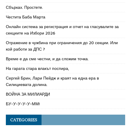
Сбърках. Простете.
Честита Баба Марта
Онлайн система за регистрация и отчет на гласувалите за
секциите на Избори 2026
Отражение в чужбина при ограничения до 20 секции. Или
кой работи за ДПС ?
Време е да сме честни, и да сложим точка.
На гарата стара влакът поспира,
Сергей Брин, Лари Пейдж и краят на една ера в
Силициевата долина.
ВОЙНА ЗА МИЛИАРДИ
БУ-У-У-У-У-ММ!
CATEGORIES