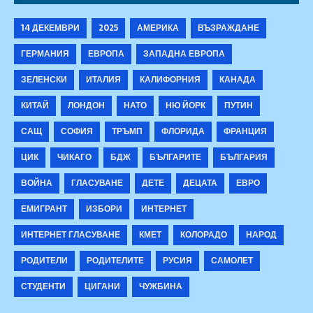
14 ДЕКЕМВРИ
2025
АМЕРИКА
ВЪЗРАЖДАНЕ
ГЕРМАНИЯ
ЕВРОПА
ЗАПАДНА ЕВРОПА
ЗЕЛЕНСКИ
ИТАЛИЯ
КАЛИФОРНИЯ
КАНАДА
КИТАЙ
ЛОНДОН
НАТО
НЮ ЙОРК
ПУТИН
САЩ
СОФИЯ
ТРЪМП
ФЛОРИДА
ФРАНЦИЯ
ЦИК
ЧИКАГО
БДЖ
БЪЛГАРИТЕ
БЪЛГАРИЯ
ВОЙНА
ГЛАСУВАНЕ
ДЕТЕ
ДЕЦАТА
ЕВРО
ЕМИГРАНТ
ИЗБОРИ
ИНТЕРНЕТ
ИНТЕРНЕТ ГЛАСУВАНЕ
КМЕТ
КОЛОРАДО
НАРОД
РОДИТЕЛИ
РОДИТЕЛИТЕ
РУСИЯ
САМОЛЕТ
СТУДЕНТИ
ЦИГАНИ
ЧУЖБИНА