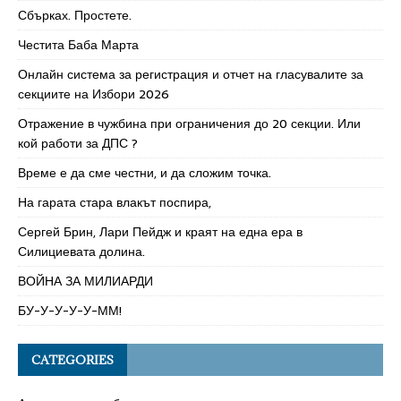
Сбърках. Простете.
Честита Баба Марта
Онлайн система за регистрация и отчет на гласувалите за
секциите на Избори 2026
Отражение в чужбина при ограничения до 20 секции. Или
кой работи за ДПС ?
Време е да сме честни, и да сложим точка.
На гарата стара влакът поспира,
Сергей Брин, Лари Пейдж и краят на една ера в
Силициевата долина.
ВОЙНА ЗА МИЛИАРДИ
БУ-У-У-У-У-ММ!
CATEGORIES