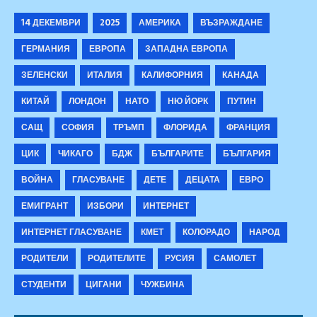
14 ДЕКЕМВРИ
2025
АМЕРИКА
ВЪЗРАЖДАНЕ
ГЕРМАНИЯ
ЕВРОПА
ЗАПАДНА ЕВРОПА
ЗЕЛЕНСКИ
ИТАЛИЯ
КАЛИФОРНИЯ
КАНАДА
КИТАЙ
ЛОНДОН
НАТО
НЮ ЙОРК
ПУТИН
САЩ
СОФИЯ
ТРЪМП
ФЛОРИДА
ФРАНЦИЯ
ЦИК
ЧИКАГО
БДЖ
БЪЛГАРИТЕ
БЪЛГАРИЯ
ВОЙНА
ГЛАСУВАНЕ
ДЕТЕ
ДЕЦАТА
ЕВРО
ЕМИГРАНТ
ИЗБОРИ
ИНТЕРНЕТ
ИНТЕРНЕТ ГЛАСУВАНЕ
КМЕТ
КОЛОРАДО
НАРОД
РОДИТЕЛИ
РОДИТЕЛИТЕ
РУСИЯ
САМОЛЕТ
СТУДЕНТИ
ЦИГАНИ
ЧУЖБИНА