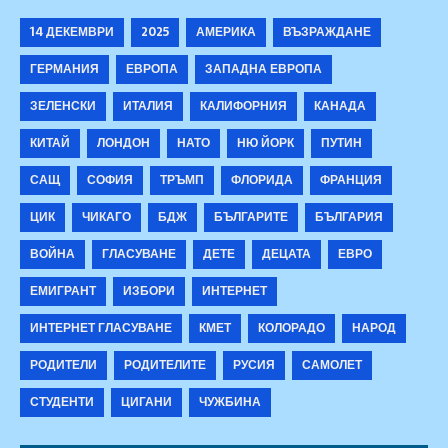
14 ДЕКЕМВРИ
2025
АМЕРИКА
ВЪЗРАЖДАНЕ
ГЕРМАНИЯ
ЕВРОПА
ЗАПАДНА ЕВРОПА
ЗЕЛЕНСКИ
ИТАЛИЯ
КАЛИФОРНИЯ
КАНАДА
КИТАЙ
ЛОНДОН
НАТО
НЮ ЙОРК
ПУТИН
САЩ
СОФИЯ
ТРЪМП
ФЛОРИДА
ФРАНЦИЯ
ЦИК
ЧИКАГО
БДЖ
БЪЛГАРИТЕ
БЪЛГАРИЯ
ВОЙНА
ГЛАСУВАНЕ
ДЕТЕ
ДЕЦАТА
ЕВРО
ЕМИГРАНТ
ИЗБОРИ
ИНТЕРНЕТ
ИНТЕРНЕТ ГЛАСУВАНЕ
КМЕТ
КОЛОРАДО
НАРОД
РОДИТЕЛИ
РОДИТЕЛИТЕ
РУСИЯ
САМОЛЕТ
СТУДЕНТИ
ЦИГАНИ
ЧУЖБИНА