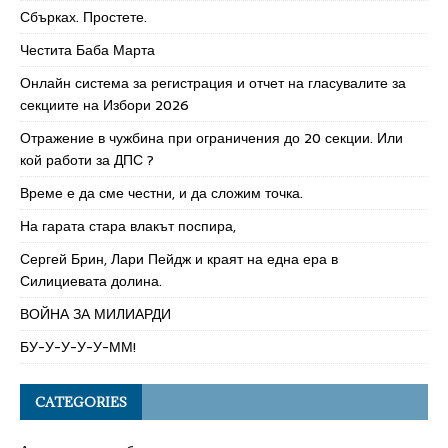
Сбърках. Простете.
Честита Баба Марта
Онлайн система за регистрация и отчет на гласувалите за
секциите на Избори 2026
Отражение в чужбина при ограничения до 20 секции. Или
кой работи за ДПС ?
Време е да сме честни, и да сложим точка.
На гарата стара влакът поспира,
Сергей Брин, Лари Пейдж и краят на една ера в
Силициевата долина.
ВОЙНА ЗА МИЛИАРДИ
БУ-У-У-У-У-ММ!
CATEGORIES