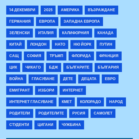
14 ДЕКЕМВРИ
2025
АМЕРИКА
ВЪЗРАЖДАНЕ
ГЕРМАНИЯ
ЕВРОПА
ЗАПАДНА ЕВРОПА
ЗЕЛЕНСКИ
ИТАЛИЯ
КАЛИФОРНИЯ
КАНАДА
КИТАЙ
ЛОНДОН
НАТО
НЮ ЙОРК
ПУТИН
САЩ
СОФИЯ
ТРЪМП
ФЛОРИДА
ФРАНЦИЯ
ЦИК
ЧИКАГО
БДЖ
БЪЛГАРИТЕ
БЪЛГАРИЯ
ВОЙНА
ГЛАСУВАНЕ
ДЕТЕ
ДЕЦАТА
ЕВРО
ЕМИГРАНТ
ИЗБОРИ
ИНТЕРНЕТ
ИНТЕРНЕТ ГЛАСУВАНЕ
КМЕТ
КОЛОРАДО
НАРОД
РОДИТЕЛИ
РОДИТЕЛИТЕ
РУСИЯ
САМОЛЕТ
СТУДЕНТИ
ЦИГАНИ
ЧУЖБИНА