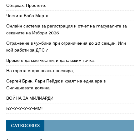
Сбърках. Простете.
Честита Баба Марта
Онлайн система за регистрация и отчет на гласувалите за
секциите на Избори 2026
Отражение в чужбина при ограничения до 20 секции. Или
кой работи за ДПС ?
Време е да сме честни, и да сложим точка.
На гарата стара влакът поспира,
Сергей Брин, Лари Пейдж и краят на една ера в
Силициевата долина.
ВОЙНА ЗА МИЛИАРДИ
БУ-У-У-У-У-ММ!
CATEGORIES