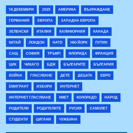
14 ДЕКЕМВРИ
2025
АМЕРИКА
ВЪЗРАЖДАНЕ
ГЕРМАНИЯ
ЕВРОПА
ЗАПАДНА ЕВРОПА
ЗЕЛЕНСКИ
ИТАЛИЯ
КАЛИФОРНИЯ
КАНАДА
КИТАЙ
ЛОНДОН
НАТО
НЮ ЙОРК
ПУТИН
САЩ
СОФИЯ
ТРЪМП
ФЛОРИДА
ФРАНЦИЯ
ЦИК
ЧИКАГО
БДЖ
БЪЛГАРИТЕ
БЪЛГАРИЯ
ВОЙНА
ГЛАСУВАНЕ
ДЕТЕ
ДЕЦАТА
ЕВРО
ЕМИГРАНТ
ИЗБОРИ
ИНТЕРНЕТ
ИНТЕРНЕТ ГЛАСУВАНЕ
КМЕТ
КОЛОРАДО
НАРОД
РОДИТЕЛИ
РОДИТЕЛИТЕ
РУСИЯ
САМОЛЕТ
СТУДЕНТИ
ЦИГАНИ
ЧУЖБИНА