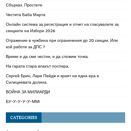
Сбърках. Простете.
Честита Баба Марта
Онлайн система за регистрация и отчет на гласувалите за
секциите на Избори 2026
Отражение в чужбина при ограничения до 20 секции. Или
кой работи за ДПС ?
Време е да сме честни, и да сложим точка.
На гарата стара влакът поспира,
Сергей Брин, Лари Пейдж и краят на една ера в
Силициевата долина.
ВОЙНА ЗА МИЛИАРДИ
БУ-У-У-У-У-ММ!
CATEGORIES