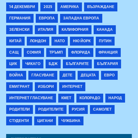
14 ДЕКЕМВРИ
2025
АМЕРИКА
ВЪЗРАЖДАНЕ
ГЕРМАНИЯ
ЕВРОПА
ЗАПАДНА ЕВРОПА
ЗЕЛЕНСКИ
ИТАЛИЯ
КАЛИФОРНИЯ
КАНАДА
КИТАЙ
ЛОНДОН
НАТО
НЮ ЙОРК
ПУТИН
САЩ
СОФИЯ
ТРЪМП
ФЛОРИДА
ФРАНЦИЯ
ЦИК
ЧИКАГО
БДЖ
БЪЛГАРИТЕ
БЪЛГАРИЯ
ВОЙНА
ГЛАСУВАНЕ
ДЕТЕ
ДЕЦАТА
ЕВРО
ЕМИГРАНТ
ИЗБОРИ
ИНТЕРНЕТ
ИНТЕРНЕТ ГЛАСУВАНЕ
КМЕТ
КОЛОРАДО
НАРОД
РОДИТЕЛИ
РОДИТЕЛИТЕ
РУСИЯ
САМОЛЕТ
СТУДЕНТИ
ЦИГАНИ
ЧУЖБИНА