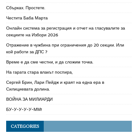
Сбърках. Простете.
Честита Баба Марта
Онлайн система за регистрация и отчет на гласувалите за
секциите на Избори 2026
Отражение в чужбина при ограничения до 20 секции. Или
кой работи за ДПС ?
Време е да сме честни, и да сложим точка.
На гарата стара влакът поспира,
Сергей Брин, Лари Пейдж и краят на една ера в
Силициевата долина.
ВОЙНА ЗА МИЛИАРДИ
БУ-У-У-У-У-ММ!
CATEGORIES