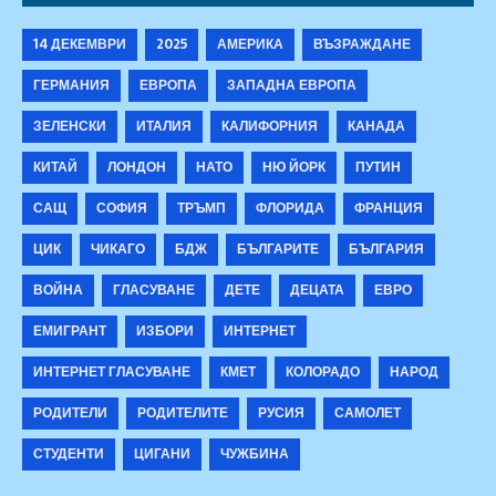
14 ДЕКЕМВРИ
2025
АМЕРИКА
ВЪЗРАЖДАНЕ
ГЕРМАНИЯ
ЕВРОПА
ЗАПАДНА ЕВРОПА
ЗЕЛЕНСКИ
ИТАЛИЯ
КАЛИФОРНИЯ
КАНАДА
КИТАЙ
ЛОНДОН
НАТО
НЮ ЙОРК
ПУТИН
САЩ
СОФИЯ
ТРЪМП
ФЛОРИДА
ФРАНЦИЯ
ЦИК
ЧИКАГО
БДЖ
БЪЛГАРИТЕ
БЪЛГАРИЯ
ВОЙНА
ГЛАСУВАНЕ
ДЕТЕ
ДЕЦАТА
ЕВРО
ЕМИГРАНТ
ИЗБОРИ
ИНТЕРНЕТ
ИНТЕРНЕТ ГЛАСУВАНЕ
КМЕТ
КОЛОРАДО
НАРОД
РОДИТЕЛИ
РОДИТЕЛИТЕ
РУСИЯ
САМОЛЕТ
СТУДЕНТИ
ЦИГАНИ
ЧУЖБИНА