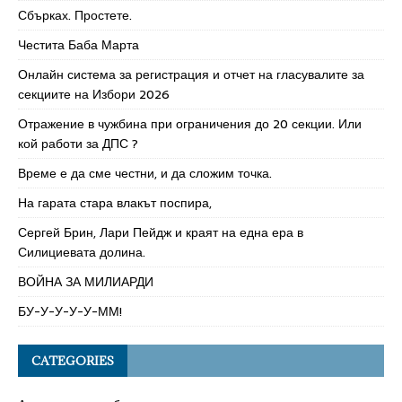
Сбърках. Простете.
Честита Баба Марта
Онлайн система за регистрация и отчет на гласувалите за
секциите на Избори 2026
Отражение в чужбина при ограничения до 20 секции. Или
кой работи за ДПС ?
Време е да сме честни, и да сложим точка.
На гарата стара влакът поспира,
Сергей Брин, Лари Пейдж и краят на една ера в
Силициевата долина.
ВОЙНА ЗА МИЛИАРДИ
БУ-У-У-У-У-ММ!
CATEGORIES