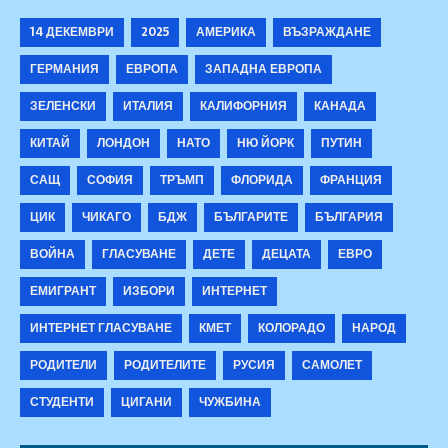
14 ДЕКЕМВРИ
2025
АМЕРИКА
ВЪЗРАЖДАНЕ
ГЕРМАНИЯ
ЕВРОПА
ЗАПАДНА ЕВРОПА
ЗЕЛЕНСКИ
ИТАЛИЯ
КАЛИФОРНИЯ
КАНАДА
КИТАЙ
ЛОНДОН
НАТО
НЮ ЙОРК
ПУТИН
САЩ
СОФИЯ
ТРЪМП
ФЛОРИДА
ФРАНЦИЯ
ЦИК
ЧИКАГО
БДЖ
БЪЛГАРИТЕ
БЪЛГАРИЯ
ВОЙНА
ГЛАСУВАНЕ
ДЕТЕ
ДЕЦАТА
ЕВРО
ЕМИГРАНТ
ИЗБОРИ
ИНТЕРНЕТ
ИНТЕРНЕТ ГЛАСУВАНЕ
КМЕТ
КОЛОРАДО
НАРОД
РОДИТЕЛИ
РОДИТЕЛИТЕ
РУСИЯ
САМОЛЕТ
СТУДЕНТИ
ЦИГАНИ
ЧУЖБИНА