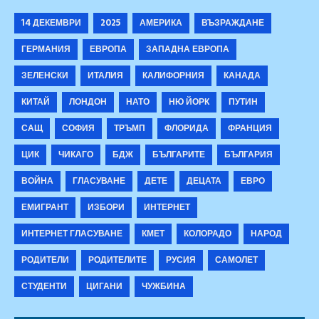
14 ДЕКЕМВРИ
2025
АМЕРИКА
ВЪЗРАЖДАНЕ
ГЕРМАНИЯ
ЕВРОПА
ЗАПАДНА ЕВРОПА
ЗЕЛЕНСКИ
ИТАЛИЯ
КАЛИФОРНИЯ
КАНАДА
КИТАЙ
ЛОНДОН
НАТО
НЮ ЙОРК
ПУТИН
САЩ
СОФИЯ
ТРЪМП
ФЛОРИДА
ФРАНЦИЯ
ЦИК
ЧИКАГО
БДЖ
БЪЛГАРИТЕ
БЪЛГАРИЯ
ВОЙНА
ГЛАСУВАНЕ
ДЕТЕ
ДЕЦАТА
ЕВРО
ЕМИГРАНТ
ИЗБОРИ
ИНТЕРНЕТ
ИНТЕРНЕТ ГЛАСУВАНЕ
КМЕТ
КОЛОРАДО
НАРОД
РОДИТЕЛИ
РОДИТЕЛИТЕ
РУСИЯ
САМОЛЕТ
СТУДЕНТИ
ЦИГАНИ
ЧУЖБИНА