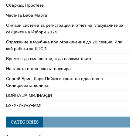
Сбърках. Простете.
Честита Баба Марта
Онлайн система за регистрация и отчет на гласувалите за
секциите на Избори 2026
Отражение в чужбина при ограничения до 20 секции. Или
кой работи за ДПС ?
Време е да сме честни, и да сложим точка.
На гарата стара влакът поспира,
Сергей Брин, Лари Пейдж и краят на една ера в
Силициевата долина.
ВОЙНА ЗА МИЛИАРДИ
БУ-У-У-У-У-ММ!
CATEGORIES