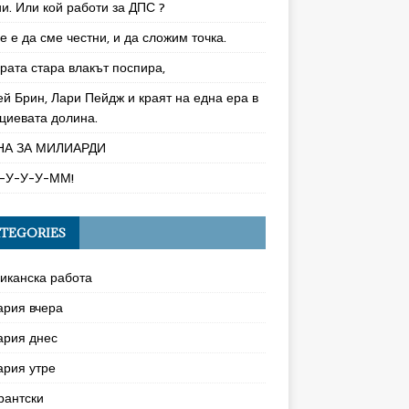
и. Или кой работи за ДПС ?
 е да сме честни, и да сложим точка.
рата стара влакът поспира,
ей Брин, Лари Пейдж и краят на една ера в
циевата долина.
НА ЗА МИЛИАРДИ
-У-У-У-ММ!
TEGORIES
иканска работа
ария вчера
ария днес
ария утре
рантски