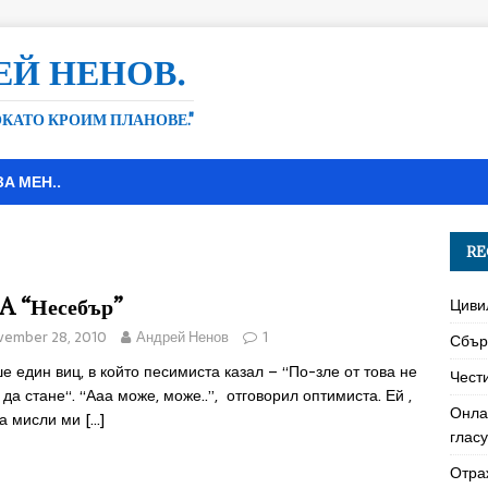
ЕЙ НЕНОВ.
ДОКАТО КРОИМ ПЛАНОВЕ."
ЗА МЕН..
RE
 “Несебър”
Циви
vember 28, 2010
Андрей Ненов
1
Сбър
 един виц, в който песимиста казал – “По-зле от това не
Чест
да стане“. “Ааа може, може..”, отговорил оптимиста. Ей ,
Онла
ва мисли ми
[…]
глас
Отра