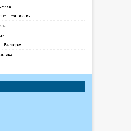
омика
рнет технологии
вета
ази
– България
астика