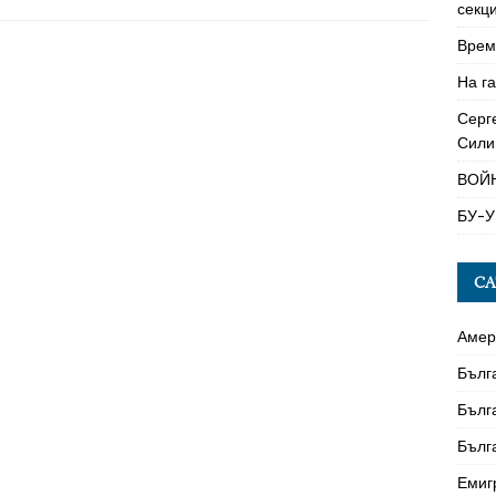
секци
Време
На га
Серг
Сили
ВОЙ
БУ-У
CA
Амер
Бълг
Бълг
Бълг
Емиг