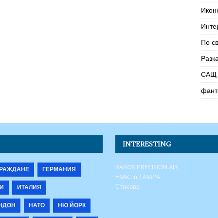
Икон
Инте
По с
Разк
САЩ 
фант
INTERESTING
BAROS PRECISION AIR
РАЖДАНЕ
ГЕРМАНИЯ
HVAC in TAMPA
Стихове
И
ИТАЛИЯ
НДОН
НАТО
НЮ ЙОРК