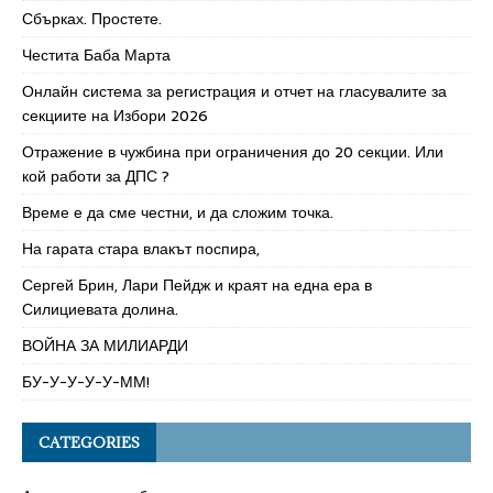
Сбърках. Простете.
Честита Баба Марта
Онлайн система за регистрация и отчет на гласувалите за
секциите на Избори 2026
Отражение в чужбина при ограничения до 20 секции. Или
кой работи за ДПС ?
Време е да сме честни, и да сложим точка.
На гарата стара влакът поспира,
Сергей Брин, Лари Пейдж и краят на една ера в
Силициевата долина.
ВОЙНА ЗА МИЛИАРДИ
БУ-У-У-У-У-ММ!
CATEGORIES