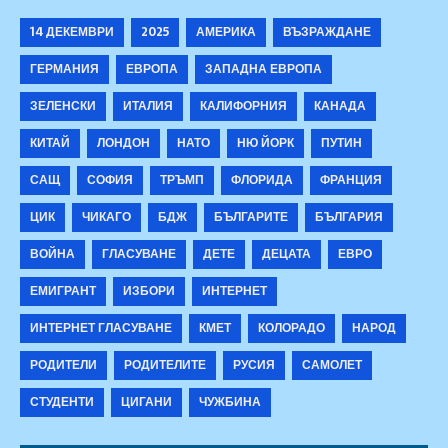
14 ДЕКЕМВРИ
2025
АМЕРИКА
ВЪЗРАЖДАНЕ
ГЕРМАНИЯ
ЕВРОПА
ЗАПАДНА ЕВРОПА
ЗЕЛЕНСКИ
ИТАЛИЯ
КАЛИФОРНИЯ
КАНАДА
КИТАЙ
ЛОНДОН
НАТО
НЮ ЙОРК
ПУТИН
САЩ
СОФИЯ
ТРЪМП
ФЛОРИДА
ФРАНЦИЯ
ЦИК
ЧИКАГО
БДЖ
БЪЛГАРИТЕ
БЪЛГАРИЯ
ВОЙНА
ГЛАСУВАНЕ
ДЕТЕ
ДЕЦАТА
ЕВРО
ЕМИГРАНТ
ИЗБОРИ
ИНТЕРНЕТ
ИНТЕРНЕТ ГЛАСУВАНЕ
КМЕТ
КОЛОРАДО
НАРОД
РОДИТЕЛИ
РОДИТЕЛИТЕ
РУСИЯ
САМОЛЕТ
СТУДЕНТИ
ЦИГАНИ
ЧУЖБИНА