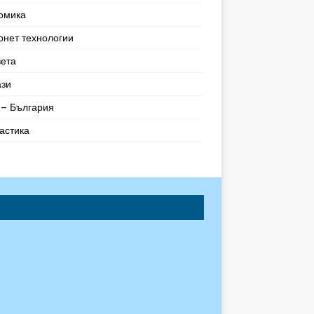
омика
рнет технологии
вета
ази
– България
астика