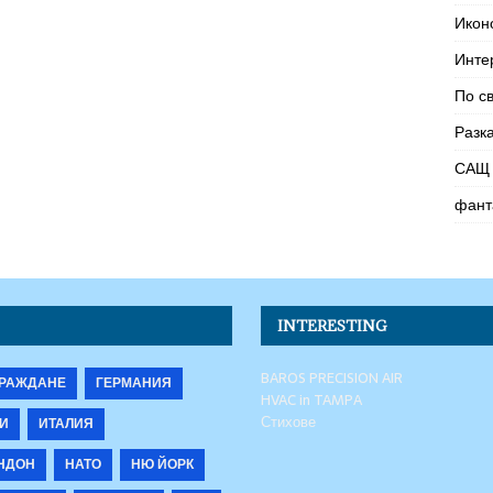
Икон
Инте
По с
Разк
САЩ 
фант
INTERESTING
BAROS PRECISION AIR
РАЖДАНЕ
ГЕРМАНИЯ
HVAC in TAMPA
Стихове
И
ИТАЛИЯ
НДОН
НАТО
НЮ ЙОРК