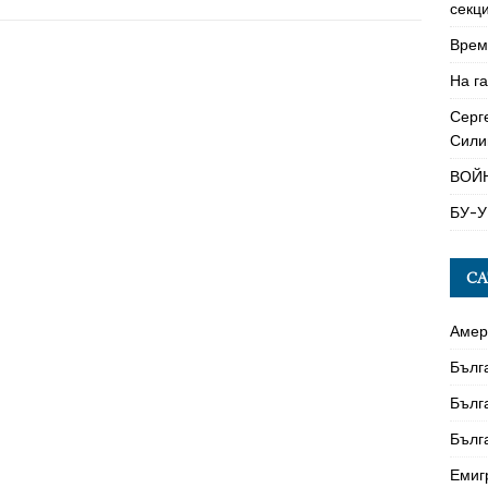
секци
Време
На га
Серг
Сили
ВОЙ
БУ-У
CA
Амер
Бълг
Бълг
Бълг
Емиг