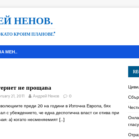
ЕЙ НЕНОВ.
ДОКАТО КРОИМ ПЛАНОВЕ."
ЗА МЕН..
RE
ернет не прощава
Циви
ruary 21, 2011
Андрей Ненов
0
Сбър
волюциите преди 20 на години в Източна Европа, бях
Чест
ал с убеждението, че една деспотична власт си отива при
Онла
чая: а) когато несменяемият
[…]
глас
Отра