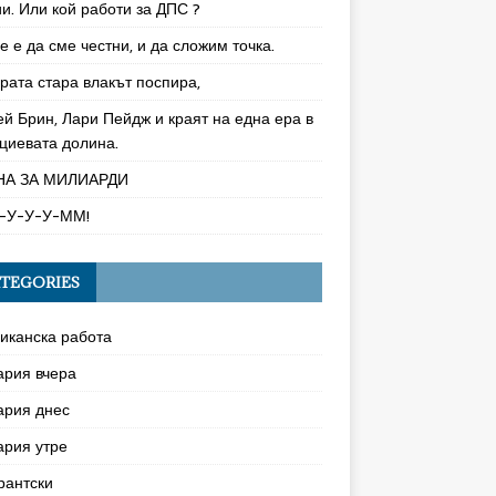
и. Или кой работи за ДПС ?
 е да сме честни, и да сложим точка.
рата стара влакът поспира,
ей Брин, Лари Пейдж и краят на една ера в
циевата долина.
НА ЗА МИЛИАРДИ
-У-У-У-ММ!
TEGORIES
иканска работа
ария вчера
ария днес
ария утре
рантски