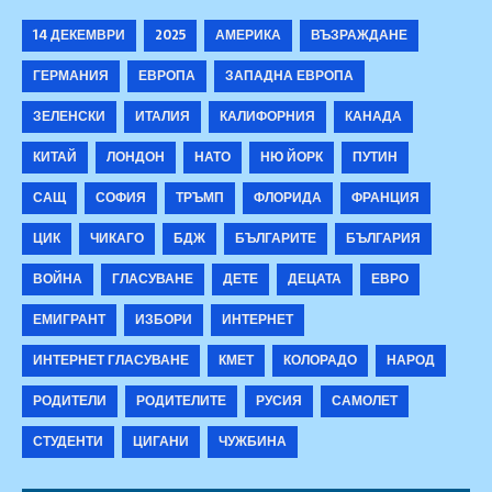
14 ДЕКЕМВРИ
2025
АМЕРИКА
ВЪЗРАЖДАНЕ
ГЕРМАНИЯ
ЕВРОПА
ЗАПАДНА ЕВРОПА
ЗЕЛЕНСКИ
ИТАЛИЯ
КАЛИФОРНИЯ
КАНАДА
КИТАЙ
ЛОНДОН
НАТО
НЮ ЙОРК
ПУТИН
САЩ
СОФИЯ
ТРЪМП
ФЛОРИДА
ФРАНЦИЯ
ЦИК
ЧИКАГО
БДЖ
БЪЛГАРИТЕ
БЪЛГАРИЯ
ВОЙНА
ГЛАСУВАНЕ
ДЕТЕ
ДЕЦАТА
ЕВРО
ЕМИГРАНТ
ИЗБОРИ
ИНТЕРНЕТ
ИНТЕРНЕТ ГЛАСУВАНЕ
КМЕТ
КОЛОРАДО
НАРОД
РОДИТЕЛИ
РОДИТЕЛИТЕ
РУСИЯ
САМОЛЕТ
СТУДЕНТИ
ЦИГАНИ
ЧУЖБИНА