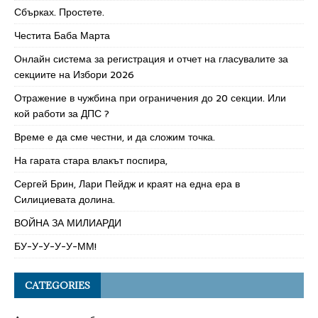
Сбърках. Простете.
Честита Баба Марта
Онлайн система за регистрация и отчет на гласувалите за
секциите на Избори 2026
Отражение в чужбина при ограничения до 20 секции. Или
кой работи за ДПС ?
Време е да сме честни, и да сложим точка.
На гарата стара влакът поспира,
Сергей Брин, Лари Пейдж и краят на една ера в
Силициевата долина.
ВОЙНА ЗА МИЛИАРДИ
БУ-У-У-У-У-ММ!
CATEGORIES