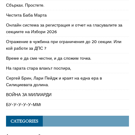
Сбърках. Простете.
Честита Баба Марта
Онлайн система за регистрация и отчет на гласувалите за
секциите на Избори 2026
Отражение в чужбина при ограничения до 20 секции. Или
кой работи за ДПС ?
Време е да сме честни, и да сложим точка.
На гарата стара влакът поспира,
Сергей Брин, Лари Пейдж и краят на една ера в
Силициевата долина.
ВОЙНА ЗА МИЛИАРДИ
БУ-У-У-У-У-ММ!
CATEGORIES