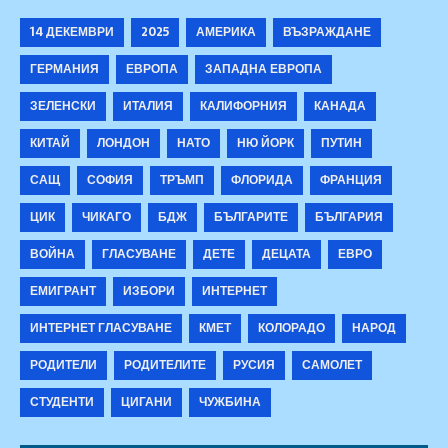
14 ДЕКЕМВРИ
2025
АМЕРИКА
ВЪЗРАЖДАНЕ
ГЕРМАНИЯ
ЕВРОПА
ЗАПАДНА ЕВРОПА
ЗЕЛЕНСКИ
ИТАЛИЯ
КАЛИФОРНИЯ
КАНАДА
КИТАЙ
ЛОНДОН
НАТО
НЮ ЙОРК
ПУТИН
САЩ
СОФИЯ
ТРЪМП
ФЛОРИДА
ФРАНЦИЯ
ЦИК
ЧИКАГО
БДЖ
БЪЛГАРИТЕ
БЪЛГАРИЯ
ВОЙНА
ГЛАСУВАНЕ
ДЕТЕ
ДЕЦАТА
ЕВРО
ЕМИГРАНТ
ИЗБОРИ
ИНТЕРНЕТ
ИНТЕРНЕТ ГЛАСУВАНЕ
КМЕТ
КОЛОРАДО
НАРОД
РОДИТЕЛИ
РОДИТЕЛИТЕ
РУСИЯ
САМОЛЕТ
СТУДЕНТИ
ЦИГАНИ
ЧУЖБИНА