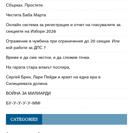
Сбърках. Простете.
Честита Баба Марта
Онлайн система за регистрация и отчет на гласувалите за
секциите на Избори 2026
Отражение в чужбина при ограничения до 20 секции. Или
кой работи за ДПС ?
Време е да сме честни, и да сложим точка.
На гарата стара влакът поспира,
Сергей Брин, Лари Пейдж и краят на една ера в
Силициевата долина.
ВОЙНА ЗА МИЛИАРДИ
БУ-У-У-У-У-ММ!
CATEGORIES