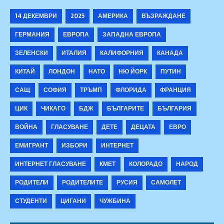
14 ДЕКЕМВРИ
2025
АМЕРИКА
ВЪЗРАЖДАНЕ
ГЕРМАНИЯ
ЕВРОПА
ЗАПАДНА ЕВРОПА
ЗЕЛЕНСКИ
ИТАЛИЯ
КАЛИФОРНИЯ
КАНАДА
КИТАЙ
ЛОНДОН
НАТО
НЮ ЙОРК
ПУТИН
САЩ
СОФИЯ
ТРЪМП
ФЛОРИДА
ФРАНЦИЯ
ЦИК
ЧИКАГО
БДЖ
БЪЛГАРИТЕ
БЪЛГАРИЯ
ВОЙНА
ГЛАСУВАНЕ
ДЕТЕ
ДЕЦАТА
ЕВРО
ЕМИГРАНТ
ИЗБОРИ
ИНТЕРНЕТ
ИНТЕРНЕТ ГЛАСУВАНЕ
КМЕТ
КОЛОРАДО
НАРОД
РОДИТЕЛИ
РОДИТЕЛИТЕ
РУСИЯ
САМОЛЕТ
СТУДЕНТИ
ЦИГАНИ
ЧУЖБИНА