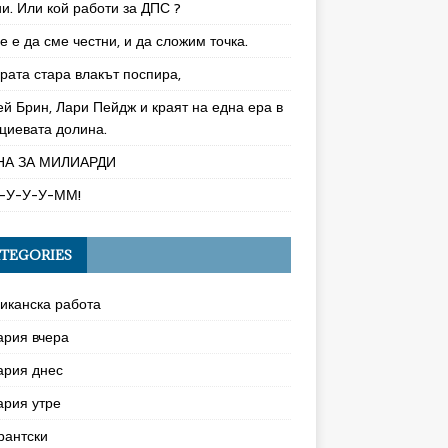
и. Или кой работи за ДПС ?
 е да сме честни, и да сложим точка.
рата стара влакът поспира,
ей Брин, Лари Пейдж и краят на една ера в
циевата долина.
НА ЗА МИЛИАРДИ
-У-У-У-ММ!
TEGORIES
иканска работа
ария вчера
ария днес
ария утре
рантски