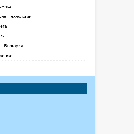
омика
рнет технологии
вета
ази
– България
астика