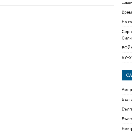
секци
Време
На га
Серг
Сили
ВОЙ
БУ-У
CA
Амер
Бълг
Бълг
Бълг
Емиг