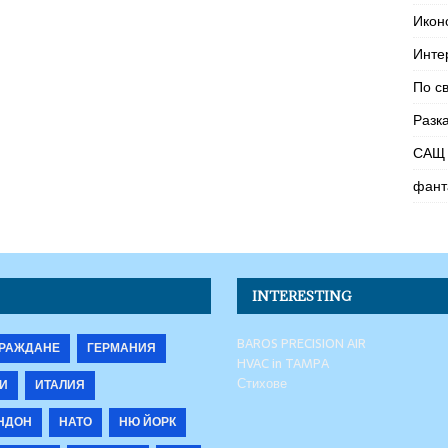
Икон
Инте
По с
Разк
САЩ 
фант
INTERESTING
BAROS PRECISION AIR
РАЖДАНЕ
ГЕРМАНИЯ
HVAC in TAMPA
Стихове
И
ИТАЛИЯ
НДОН
НАТО
НЮ ЙОРК