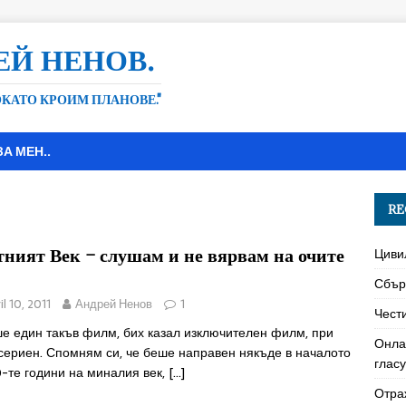
ЕЙ НЕНОВ.
ДОКАТО КРОИМ ПЛАНОВЕ."
ЗА МЕН..
RE
тният Век – слушам и не вярвам на очите
Циви
Сбър
il 10, 2011
Андрей Ненов
1
Чест
е един такъв филм, бих казал изключителен филм, при
Онла
сериен. Спомням си, че беше направен някъде в началото
глас
-те години на миналия век,
[…]
Отра