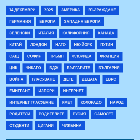
14 ДЕКЕМВРИ
2025
АМЕРИКА
ВЪЗРАЖДАНЕ
ГЕРМАНИЯ
ЕВРОПА
ЗАПАДНА ЕВРОПА
ЗЕЛЕНСКИ
ИТАЛИЯ
КАЛИФОРНИЯ
КАНАДА
КИТАЙ
ЛОНДОН
НАТО
НЮ ЙОРК
ПУТИН
САЩ
СОФИЯ
ТРЪМП
ФЛОРИДА
ФРАНЦИЯ
ЦИК
ЧИКАГО
БДЖ
БЪЛГАРИТЕ
БЪЛГАРИЯ
ВОЙНА
ГЛАСУВАНЕ
ДЕТЕ
ДЕЦАТА
ЕВРО
ЕМИГРАНТ
ИЗБОРИ
ИНТЕРНЕТ
ИНТЕРНЕТ ГЛАСУВАНЕ
КМЕТ
КОЛОРАДО
НАРОД
РОДИТЕЛИ
РОДИТЕЛИТЕ
РУСИЯ
САМОЛЕТ
СТУДЕНТИ
ЦИГАНИ
ЧУЖБИНА