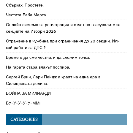
Сбърках. Простете.
Честита Баба Марта
Онлайн система за регистрация и отчет на гласувалите за
секциите на Избори 2026
Отражение в чужбина при ограничения до 20 секции. Или
кой работи за ДПС ?
Време е да сме честни, и да сложим точка.
На гарата стара влакът поспира,
Сергей Брин, Лари Пейдж и краят на една ера в
Силициевата долина.
ВОЙНА ЗА МИЛИАРДИ
БУ-У-У-У-У-ММ!
CATEGORIES