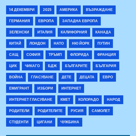
14 ДЕКЕМВРИ
2025
АМЕРИКА
ВЪЗРАЖДАНЕ
ГЕРМАНИЯ
ЕВРОПА
ЗАПАДНА ЕВРОПА
ЗЕЛЕНСКИ
ИТАЛИЯ
КАЛИФОРНИЯ
КАНАДА
КИТАЙ
ЛОНДОН
НАТО
НЮ ЙОРК
ПУТИН
САЩ
СОФИЯ
ТРЪМП
ФЛОРИДА
ФРАНЦИЯ
ЦИК
ЧИКАГО
БДЖ
БЪЛГАРИТЕ
БЪЛГАРИЯ
ВОЙНА
ГЛАСУВАНЕ
ДЕТЕ
ДЕЦАТА
ЕВРО
ЕМИГРАНТ
ИЗБОРИ
ИНТЕРНЕТ
ИНТЕРНЕТ ГЛАСУВАНЕ
КМЕТ
КОЛОРАДО
НАРОД
РОДИТЕЛИ
РОДИТЕЛИТЕ
РУСИЯ
САМОЛЕТ
СТУДЕНТИ
ЦИГАНИ
ЧУЖБИНА