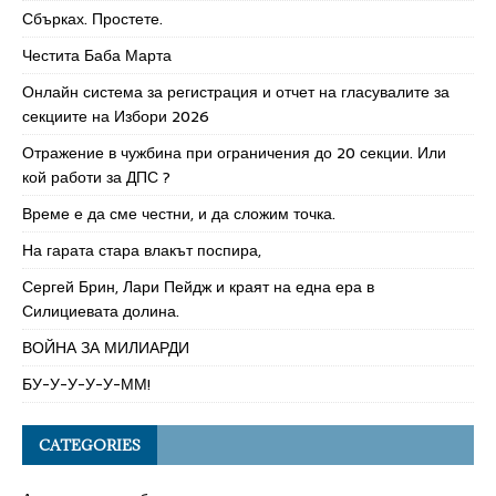
Сбърках. Простете.
Честита Баба Марта
Онлайн система за регистрация и отчет на гласувалите за
секциите на Избори 2026
Отражение в чужбина при ограничения до 20 секции. Или
кой работи за ДПС ?
Време е да сме честни, и да сложим точка.
На гарата стара влакът поспира,
Сергей Брин, Лари Пейдж и краят на една ера в
Силициевата долина.
ВОЙНА ЗА МИЛИАРДИ
БУ-У-У-У-У-ММ!
CATEGORIES